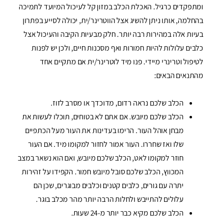
ומתפקדים כרגיל. האכלת הכלב במזון קל לעיכול המיועד לתמיכה
בהחלמה, אותו ניתן להשיג אצל הווטרינר/ית, יכולה לסייע בפתרון
בעיות אלה במהירות רבה יותר. חלק מבעיות הקיבה והעיכול אצל
כלבים עלולות להיות חמורות ואף מסכנות חיים, ולכן יש לפנות
לטיפול וטרינרי מיידי. פנו מיד לוטרינר/ית אם מתקיים אחד
מהתנאים הבאים:
הכלב שלכם נראה רדום, מדוכדך או מסרב לזוז.
הכלב שלכם מיובש. אם אתם לא בטוחים, תוכלו לעשות את
מבחן אוהל העור. הרימו בעדינות את העור מעל הכתפיים
שלו ואז שחררו. העור אמור לחזור למקומו מיד. אם העור
חוזר למקומו לאט, הכלב שלכם מיובש, ואם הוא נשאר במצב
המכווץ, הכלב שלכם סובל מיובש חמור. הקפידו על זהירות
יתרה עם גורים, כלבים קטנים וכלבים מבוגרים, שכן הם
עלולים להתייבש ולחלות הרבה יותר מהר מכלב בוגר.
הכלב שלכם מקיא כבר יותר מ-24 שעות.