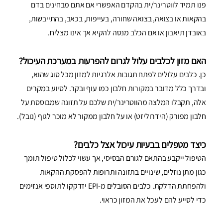
פנו תמיד לווטרינר/ית בהקדם האפשרי אם אתם מבחינים בדם
בהקאות או בצואה, בצואה שחורה, בעייפות, בכאב, בהתייבשות,
באובדן תיאבון או אם הכלב מנסה להקיא אך אינו מצליח.
האם מזון לכלבים עלול לגרום להפרעות במערכת העיכול?
כן. כלבים עלולים לפתח תגובות אלרגיות למזון מכל סוג שהוא,
ובדרך כלל מדובר במקורות חלבון כמו עוף ובקר. לסיוע במקרים
אלה, תקבלו המלצה מהווטרינר/ית שלכם על תזונה שמבוססת על
חלבון מפורק (הידרוליזט) או על חלבון ממקור לא מוכר לגוף (נובל).
כיצד מטפלים בבעיות עיכול אצל כלבים?
הטיפול ייקבע בהתאם לגורם הבסיסי, אך עשוי לכלול טיפול תומך
כגון מתן נוזלים, שינויים בתזונה ותרופות להפסקת ההקאות
ולהפחתת הדלקת. כלבים הסובלים מ-EPI יזדקקו לתוספי אנזימים
כדי לסייע להם לעכל את המזון כראוי.