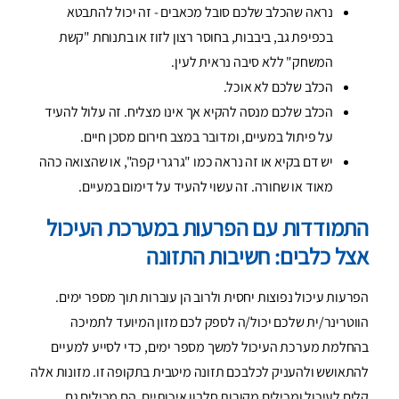
נראה שהכלב שלכם סובל מכאבים - זה יכול להתבטא
בכפיפת גב, ביבבות, בחוסר רצון לזוז או בתנוחת "קשת
המשחק" ללא סיבה נראית לעין.
הכלב שלכם לא אוכל.
הכלב שלכם מנסה להקיא אך אינו מצליח. זה עלול להעיד
על פיתול במעיים, ומדובר במצב חירום מסכן חיים.
יש דם בקיא או זה נראה כמו "גרגרי קפה", או שהצואה כהה
מאוד או שחורה. זה עשוי להעיד על דימום במעיים.
התמודדות עם הפרעות במערכת העיכול
אצל כלבים: חשיבות התזונה
הפרעות עיכול נפוצות יחסית ולרוב הן עוברות תוך מספר ימים.
הווטרינר/ית שלכם יכול/ה לספק לכם מזון המיועד לתמיכה
בהחלמת מערכת העיכול למשך מספר ימים, כדי לסייע למעיים
להתאושש ולהעניק לכלבכם תזונה מיטבית בתקופה זו. מזונות אלה
קלים לעיכול ומכילים מקורות חלבון איכותיים. הם מכילים גם