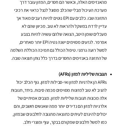
מהאנזימים האלה, וכאשר הם חסרים, המזון עובר דרך
מערכת העיכול מבלי שהכלב מסוגל לנצל כראוי את רכיבי
התזונה שבו. כלבים עם EPI נוטים להיות רעבים מאוד אך
עדיין לרדת במשקל ולהראות לא טוב. מכיוון שהם לא
מעכלים שומן היטב, הצואה שלהם עשויה להיות בצבע
אפרפר. לגזעים מסוימים ישנה נטיה EPI יותר מאחרים,
למשל רועה גרמני. טיפול הכולל גם תמיכה הכוללת השלמה
של התזונה באנזימים החסרים בדרך כלל נותן תוצאה טובה.
תגובות שליליות למזון (AFRs)
AFRs הן אלרגיות למזון ואי-סבילות למזון. גוף הכלב יכול
להגיב לא טוב למזונות מסוימים מכמה סיבות. ביחד, תגובות
אלה מכונות תגובות שליליות למזון. מצבים אמיתיים של
אלרגיות למזון הם נדירים יותר ממה שאנשים חושבים, והם
יכולים להיגרם לעיתים כתוצאה מתגובה לחלבונים שבמזון,
כמו למשל חלבונים שמקורם בבקר, עוף ומוצרי חלב.