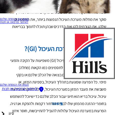
מהקאות פתאומיות, משלשולים כרוניים או מירידה במשקל ללא
סיבה נראית לעין, זיהוי הסימנים בשלב מוקדם הוא חיוני. מדריך זה
מצאו את הנוסחה שלכם
סוקר את מחלות מערכת העיכול הנפוצות ביותר, את התסמינים
לאיתור מרפאה או חנות
שלהן, את הגורמים להן ואת הדרכים שבהן תוכלו לתמוך בבריאות
הכלב שלכם.
מהן הפרעות במערכת העיכול (GI)?
הפרעות ומחלות במערכת העיכול (GI) משפיעות על הקיבה והמעי
של הכלב, ובדרך כלל גורמות לתסמינים כמו הקאות (מחלה)
ושלשולים. ייתכן שתבחינו בדם בצואה של הכלב שלכם או בקקי
מימי. כל הפרעה שפוגעת בתהליך העיכול, בספיגת המזון, או
מצאו את הנוסחה שלכם
לאיתור מרפאה או חנות
משבשת את מעבר המזון במערכת העיכול, יכולה להיקרא הפרעת
עיכול. עיכול בריא הוא חיוני עבור הכלב שלכם כדי שיוכל להשתמש
שפה
בחומרי ההזנה מהמזון שלו לבניית ושחזור רקמות ולהפקת אנרגיה.
הפרעות במערכת העיכול עלולות להוביל להתייבשות, חוסר איזון
עיון