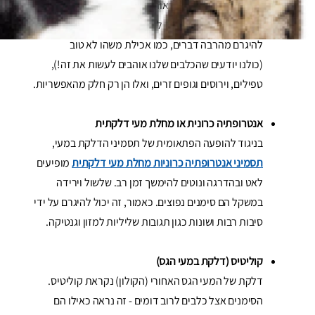
הדלקת כוללת לרוב הקאות ושלשולים שמתחילים באופן
פתאומי אך היא גם יכולה לכלול שלשולים בלבד. זה יכול
להיגרם מהרבה דברים, כמו אכילת משהו לא טוב
(כולנו יודעים שהכלבים שלנו אוהבים לעשות את זה!),
טפילים, וירוסים וגופים זרים, ואלו הן רק חלק מהאפשריות.
אנטרופתיה כרונית או מחלת מעי דלקתית
בניגוד להופעה הפתאומית של תסמיני הדלקת במעי,
תסמיני אנטרופתיה כרוניות מחלת מעי דלקתית
מופיעים
לאט ובהדרגה ונוטים להימשך זמן רב. שלשול וירידה
במשקל הם סימנים נפוצים. כאמור, זה יכול להיגרם על ידי
סיבות רבות ושונות כגון תגובות שליליות למזון וגנטיקה.
קוליטיס (דלקת במעי הגס)
דלקת של המעי הגס האחורי (הקולון) נקראת קוליטיס.
הסימנים אצל כלבים לרוב דומים - זה נראה כאילו הם