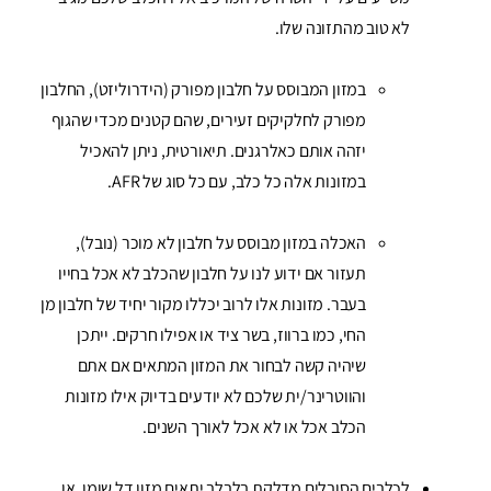
לא טוב מהתזונה שלו.
במזון המבוסס על חלבון מפורק (הידרוליזט), החלבון
מפורק לחלקיקים זעירים, שהם קטנים מכדי שהגוף
יזהה אותם כאלרגנים. תיאורטית, ניתן להאכיל
במזונות אלה כל כלב, עם כל סוג של AFR.
האכלה במזון מבוסס על חלבון לא מוכר (נובל),
תעזור אם ידוע לנו על חלבון שהכלב לא אכל בחייו
בעבר. מזונות אלו לרוב יכללו מקור יחיד של חלבון מן
החי, כמו ברווז, בשר ציד או אפילו חרקים. ייתכן
שיהיה קשה לבחור את המזון המתאים אם אתם
והווטרינר/ית שלכם לא יודעים בדיוק אילו מזונות
הכלב אכל או לא אכל לאורך השנים.
לכלבים הסובלים מדלקת בלבלב יתאים מזון דל שומן, או