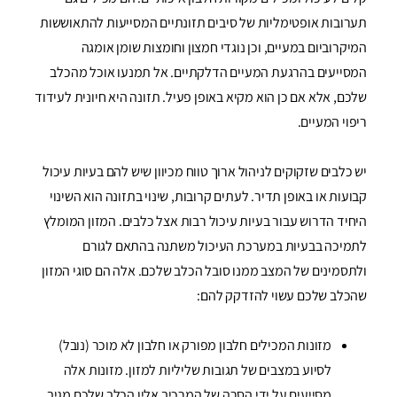
תערובות אופטימליות של סיבים תזונתיים המסייעות להתאוששות
המיקרוביום במעיים, וכן נוגדי חמצון וחומצות שומן אומגה
המסייעים בהרגעת המעיים הדלקתיים. אל תמנעו אוכל מהכלב
שלכם, אלא אם כן הוא מקיא באופן פעיל. תזונה היא חיונית לעידוד
ריפוי המעיים.
יש כלבים שזקוקים לניהול ארוך טווח מכיוון שיש להם בעיות עיכול
קבועות או באופן תדיר. לעתים קרובות, שינוי בתזונה הוא השינוי
היחיד הדרוש עבור בעיות עיכול רבות אצל כלבים. המזון המומלץ
לתמיכה בבעיות במערכת העיכול משתנה בהתאם לגורם
ולתסמינים של המצב ממנו סובל הכלב שלכם. אלה הם סוגי המזון
שהכלב שלכם עשוי להזדקק להם:
מזונות המכילים חלבון מפורק או חלבון לא מוכר (נובל)
לסיוע במצבים של תגובות שליליות למזון. מזונות אלה
מסייעים על ידי הסרה של המרכיב אליו הכלב שלכם מגיב