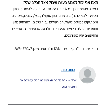
האם אני יכול למנוע בעיות עיכול אצל הכלב שלי?
במידה מסוימת, כן. יש להקפיד על תזונה קבועה, להימנע ממזון
המיועד לבני אדם (רבים מהם, כגון שוקולד, בצל, ענבים, צימוקים
וממתיקים כמו קסיליטול, הם רעילים עבור כלבים), להרחיק מזון
וחומרים רעילים ביתיים מהישג ידם, ולדאוג שהטיפול נגד טפילים
והחיסונים יהיו מעודכנים.
נבדק על ידי ד"ר קארן שנוי DVM וד"ר אמה מילן BVSc FRCVS.
כותב צוות
אחד או אחת מחברי הצוות שלנו הכינו עבורכם את
המאמר הזה