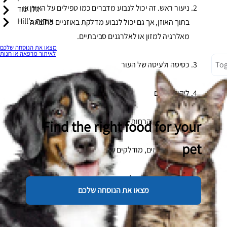
ניעור ראש. זה יכול לנבוע מדברים כמו טפילים על האוזן או
גלו עוד
אודות Hill's
בתוך האוזן, אך גם יכול לנבוע מדלקת באוזניים כתוצאה
מאלרגיה למזון או לאלרגנים סביבתיים.
מצאו את הנוסחה שלכם
לאיתור מרפאה או חנות
Tog
כסיסה ולעיסה של העור
ליקוק מוגזם
נשירת שיער וקרחות
Find the right food for your
pet
אזורים אדומים, מודלקים של העור
גלדים וקראסטים של עור יבש
מצאו את הנוסחה שלכם
פצעים עם הפרשה