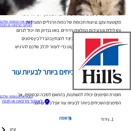
אדום ומגורה, סימנים אלה מצביעים לרוב על בעיה סמויה. הורים
לחיות מחמד שישנים עם הכלב שלהם או בסמוך לו, יחוו שינה
מצאו את הנוסחה שלכם
מקוטעת עקב נגיעות תכופות של כפות הרגליים המגרדות
לאיתור מרפאה או חנות
והצלילים והרעידות המלווים גירודים. בואו נבדוק מה יכול לגרום
לאי הנוחות של הכלב שלכם, כיצד להבחין בהבדל בין סימנים
דומים, ואילו צעדים תוכלו לנקוט כדי לעזור לכלב שלכם להרגיש
טוב יותר.
מהם הסימנים השכיחים ביותר לבעיות עור
אצל כלבים?
חומרת הסימנים יכולה להשתנות, בהתאם לסיבה הבסיסית, אך
מצאו את הנוסחה שלכם
לאיתור מרפאה או חנות
הסימנים השכיחים ביותר לבעיות עור אצל כלבים הם:
שפה
גירוד
עיון