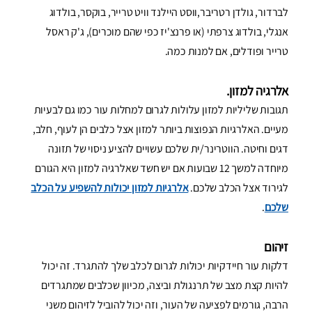
לברדור, גולדן רטריבר,ווסט היילנד וויט טרייר, בוקסר, בולדוג
אנגלי, בולדוג צרפתי (או פרנצ'יז כפי שהם מוכרים), ג'ק ראסל
טרייר ופודלים, אם למנות כמה.
אלרגיה למזון.
תגובות שליליות למזון עלולות לגרום למחלות עור כמו גם לבעיות
מעיים. האלרגיות הנפוצות ביותר למזון אצל כלבים הן לעוף, חלב,
דגים וחיטה. הווטרינר/ית שלכם עשויים להציע ניסוי של תזונה
מיוחדה למשך 12 שבועות אם יש חשד שאלרגיה למזון היא הגורם
לגירוד אצל הכלב שלכם.
אלרגיות למזון יכולות להשפיע על הכלב
שלכם
.
זיהום
דלקות עור חיידקיות יכולות לגרום לכלב שלך להתגרד. זה יכול
להיות קצת מצב של תרנגולת וביצה, מכיוון שכלבים שמתגרדים
הרבה, גורמים לפציעה של העור, וזה יכול להוביל לזיהום משני