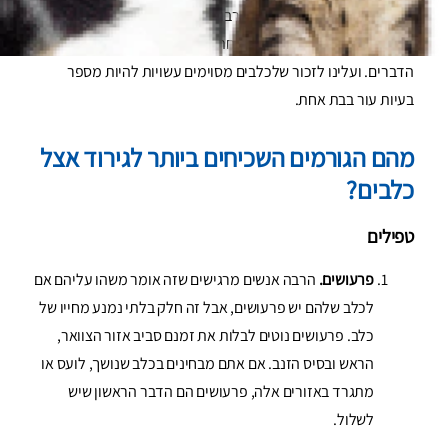
בגלל חבלה עצמית, בעיות עור רבות אצל כלבים יכולות להופיע עם
סימנים כמעט זהים, וזה יכול לקחת קצת זמן להגיע לעומק
הדברים. ועלינו לזכור שלכלבים מסוימים עשויות להיות מספר
בעיות עור בבת אחת.
מהם הגורמים השכיחים ביותר לגירוד אצל
כלבים?
טפילים
פרעושים.
הרבה אנשים מרגישים שזה אומר משהו עליהם אם
לכלב שלהם יש פרעושים, אבל זה חלק בלתי נמנע מחייו של
כלב. פרעושים נוטים לבלות את זמנם סביב אזור הצוואר,
הראש ובסיס הזנב. אם אתם מבחינים בכלב שנושך, לועס או
מתגרד באזורים אלה, פרעושים הם הדבר הראשון שיש
לשלול.