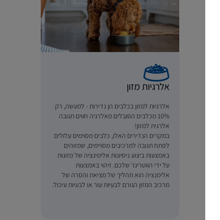
אלרגיות מזון
אלרגיות למזון בכלבים הן נדירות - למעשה, רק
10% מכלבים הסובלים מאלרגיה חווים תגובה
אלרגית למזון!
במקרים הנדירים האלו, כלבים מסוימים עלולים
לפתח תגובה למרכיבים מסויימים, שמזוהים
באמצעות ביצוע ניסיונות אלימינציה של מזונות
על ידי הווטרינר שלכם. זיהוי באמצעות
אלימנציה הוא תהליך של מציאת והסרה של
מרכיב המזון הגורם לבעיות עור או לבעיות עיכול.