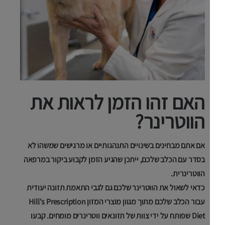
האם זהו הזמן לראות את
הווטרינר?
אם אתם מבחינים בשינויים התנהגותיים או מרגישים שמשהו לא
בסדר עם הכלב שלכם, ייתכן שהגיע הזמן לקבוע ביקור במרפאה
הווטרינרית.
כדאי לשאול את הווטרינר שלכם גם לגבי התאמת תזונה יעודית
עבור הכלב שלכם מתוך מגוון מוצרי המזון Hill's Prescription
Diet שפותח על ידי צוות של תזונאים ווטרינרים מומחים. קבעו