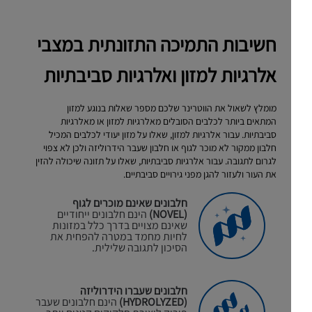
חשיבות התמיכה התזונתית במצבי
אלרגיות למזון ואלרגיות סביבתיות
מומלץ לשאול את הווטרינר שלכם מספר שאלות בנוגע למזון
המתאים ביותר לכלבים הסובלים מאלרגיות למזון או מאלרגיות
סביבתיות. עבור אלרגיות למזון, שאלו על מזון יעודי לכלבים המכיל
חלבון ממקור לא מוכר לגוף או חלבון שעבר הידרוליזה ולכן לא צפוי
לגרום לתגובה. עבור אלרגיות סביבתיות, שאלו על תזונה שיכולה להזין
את העור ולעזור להגן מפני גירויים סביבתיים.
חלבונים שאינם מוכרים לגוף
(NOVEL)
הינם חלבונים ייחודיים
שאינם מצויים בדרך כלל במזונות
לחיות מחמד במטרה להפחית את
הסיכון לתגובה שלילית.
חלבונים שעברו הידרוליזה
(HYDROLYZED)
הינם חלבונים שעבר