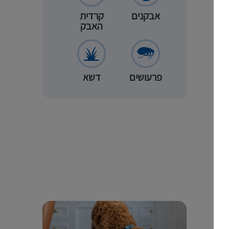
אבקנים
קרדית
האבק
פרעושים
דשא