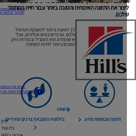
נו מובילים את הדרך במספר תחומים מדעיים על מנת
יצור את התזונה האיכותית והטובה ביותר עבור חיית המחמד
מצאו את הנוסחה שלכם
לאיתור מרפאה או חנות
לכם.
נו מאמינים שהמדע תורם בדרך הטובה ביותר להענקת הטיפול
אידיאלי עבור חיית המחמד שלכם. טרנדים באים והולכים, אבל
פילוסופיה התזונתית שלנו היא שהמדע הוא המוביל ובעזרתו ניתן
יצור מזון המעניק את החיים הטובים ביותר לחיות המחמד.
מצאו את הנוסחה שלכם
לאיתור מרפאה או חנות
שפה
תזונה מבוססת מדע
ביולוגיה המנבאת צרכים עתידיים
עיון
גלו עוד
אודות Hill's