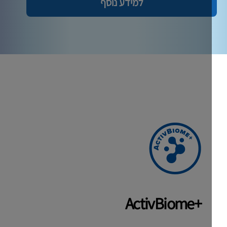
למידע נוסף
+ActivBiome