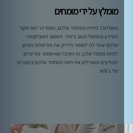
מומלץ על ידי מומחים
כשמדובר בחיית המחמד שלכם, הווטרינר הוא מקור
המידע והטיפול הטוב ביותר. המשוב האוביקטיבי
שלהם עוזר לנו לשמור ולדייק את פורמולות המזון
לחיות מחמד שלנו, וזו הסיבה שאינספור וטרינרים
ממליצים ומאכילים את חיות המחמד שלהם במוצרים
של Hill's.