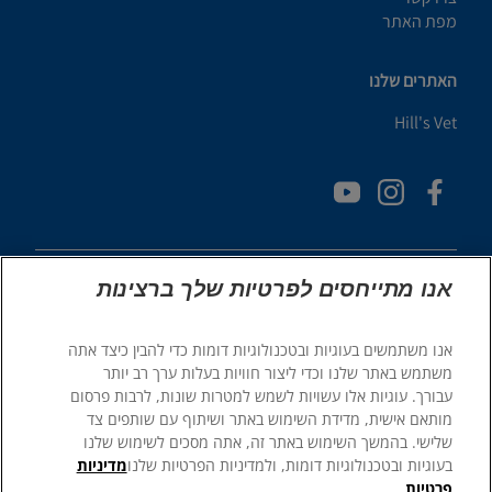
מפת האתר
האתרים שלנו
Hill's Vet
אנו מתייחסים לפרטיות שלך ברצינות
אנו משתמשים בעוגיות ובטכנולוגיות דומות כדי להבין כיצד אתה
© 2025 Hill's Pet Nutrition, Inc.
משתמש באתר שלנו וכדי ליצור חוויות בעלות ערך רב יותר
כֹּל הַזְכוּיוֹת שְׁמוּרוֹת.
עבורך. עוגיות אלו עשויות לשמש למטרות שונות, לרבות פרסום
מותאם אישית, מדידת השימוש באתר ושיתוף עם שותפים צד
כפי שמשתמשים בו כאן, מציין סטטוס של סימן מסחרי רשום בארה"ב
בלבד; סטטוס הרישום באזורים גיאוגרפיים אחרים עשוי להיות שונה.
שלישי. בהמשך השימוש באתר זה, אתה מסכים לשימוש שלנו
השימוש שלך באתר זה כפוף לתנאים שלנו.
בעוגיות ובטכנולוגיות דומות, ולמדיניות הפרטיות שלנו
מדיניות
פרטיות