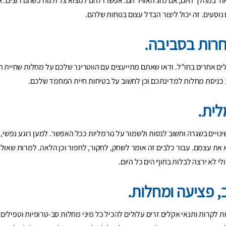
 במהלך היום, אם מזג האוויר חם. אפשרו להם למצוא צל ולנוח כשהם רוצים. א
וסעים. זה יכול ליצור הבדל עצום בנוחות שלהם.
רות בסביבה.
ולים אחרים בחו"ל. ודאו שאתם מתייעצים עם הווטרינר שלכם על מחלות שחיית
ע כניסת מחלות למדינתכם וכן לחשוב על בטיחות חיית המחמד שלכם.
לית.
ויים בשגרה וחשוב לנסות ולשמור על נורמליות ככל האפשר. למען רוגע נפשי, 
א את עצמם. עבור כלבים זה אומר לשחק, לחקור, לחפור וכן הלאה. למרות שאולי
לי לא ירצה לבלות בחוף הים כל היום.
, פציעה ומחלות.
ת לקרות ותנאי אקלים זרים עלולים להכיל כל מיני מחלות סב-טרופיות וטפילים