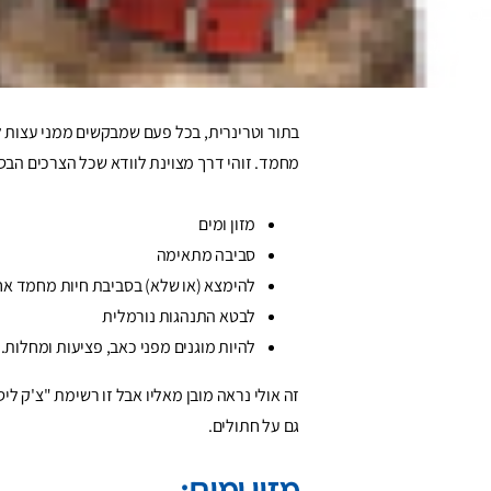
הכלבים שלי, פאן ובאדג'ר, היו איתי כמעט כל הזמ
לחופשה. המציאות לא הייתה פשוטה כל כך כמו שא
שלי.
בתור וטרינרית, בכל פעם שמבקשים ממני עצות ל
מחמד. זוהי דרך מצוינת לוודא שכל הצרכים הב
מזון ומים
סביבה מתאימה
להימצא (או שלא) בסביבת חיות מחמד אח
לבטא התנהגות נורמלית
להיות מוגנים מפני כאב, פציעות ומחלות.
זה אולי נראה מובן מאליו אבל זו רשימת "צ'ק 
גם על חתולים.
מזון ומים: