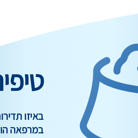
טיפי
באיזו תדיר
במרפאה הוו