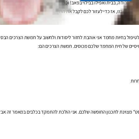
ן - בעבודה, בבית ואפילו בבילוי בפאב! וכמו הרבה אנשים אחרים, גם אנחנו לקח
ולי חשבנו, אז כדי לעזור לכם לקבל את ההחלטה הנכונה, אני צריכה לשים את
טיפול בחיות מחמד אני אוהבת לחזור ליסודות ולחשוב על חמשת הצרכים הבסיס
סיסיים של חית המחמד שלכם מכוסים. חמשת הצרכים הם:
רות
ליסט" מצוינת לתכנון החופשה שלכם. אני הולכת להתמקד בכלבים במאמר זה אב