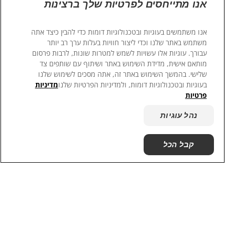
אנו מתייחסים לפרטיות שלך ברצינות
מצאו את המזון המתאים
אנו משתמשים בעוגיות ובטכנולוגיות דומות כדי להבין כיצד אתה
עבור חיית המחמד שלכם
משתמש באתר שלנו וכדי ליצור חוויות בעלות ערך רב יותר
עבורך. עוגיות אלו עשויות לשמש למטרות שונות, לרבות פרסום
תזונה נכונה הינה חיונית לחיים שמחים ובריאים. גלו
מותאם אישית, מדידת השימוש באתר ושיתוף עם שותפים צד
אילו מזונות מתאימים לצרכים התזונתיים הייחודיים
שלישי. בהמשך השימוש באתר זה, אתה מסכים לשימוש שלנו
של חיית המחמד שלכם כאן.
בעוגיות ובטכנולוגיות דומות, ולמדיניות הפרטיות שלנו
מדיניות
פרטיות
נהל עוגיות
מצאו את הנוסחה שלכם
קבל הכל
שפה
מקורות מידע