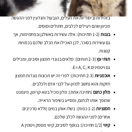
בליבה מכיוון שהזרעים מכילים חומר שיכול לשחרר ציאניד.
משמשים
(חתיכה 1): זהו פינוק טעים ומתוק, אבל יש להסיר
בזהירות וביסודיות את העלים, הגבעול והגלעין לפני ההגשה
מכיוון שהם רעילים לכלבים, חתולים וסוסים.
בננות
(1-2 חתיכות): אלה עשירות באשלגן ובפחמימות, אך
גם עשירות בסוכר, לכן האכילו את הכלב שלכם בכמויות
קטנות.
תותי עץ
(2-3 תותים): מלאים בנוגדי חמצון וסיבים, ומכילים
גם ויטמינים A, C, K ו-E.
אוכמניות
(2-3 חתיכות): לפרי זה יש תכונות נוגדות חמצון
חזקות והוא נחשב למזון-על לבני אדם ולכלבים.
מלון כתום
(חתיכה אחת): מלון מכיל בטא-קרוטן, פיגמנט
שהופך אותו לכתום, ומסייע בשיפור הראייה.
חמוציות
(1-2 כפות): בשלו אותן במים (וללא מרכיבים
אחרים) לפני ההגשה לכלב שלכם.
קיווי
(1/2 חתיכה): בנוסף לסיבים, קיווי מספק ויטמין A