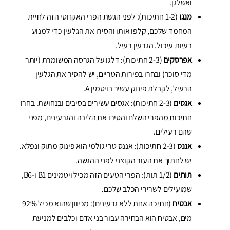
ואשלגן.
מנגו
(1-2 חתיכות): לפני הגשת הפרי האקזוטי הזה לחיית
המחמד שלכם, קלפו אותו והסירו את הגלעין כדי למנוע
בעיות עיכול. הגרעין רעיל.
אפרסקים
(2-3 חתיכות): דלגו על הגרסה המשומרת (יותר
מדי סוכר) ובחרו בפירות הטריים, יש להסיר את הגלעין
הרעיל, לקבלת פינוק עשיר בויטמין A.
אגסים
(2-3 חתיכות): אגסים עשירים בסיבים ובנחושת. בחרו
חתיכות מהפרי השלם והסירו את הליבה והגרעינים, מפני
שהם רעילים.
אננס
(2-3 חתיכות): אננס טרי גולמי הוא פינוק מתוק ונפלא.
יש לחתוך את העור הקוצני לפני ההגשה.
תותים
(1/2 תות): הפרי הטעים הזה מכיל ויטמינים B1 ו-B6,
שמועילים לשרירי הכלב שלכם.
אבטיח
(חתיכה אחת ללא גרעינים): מכיוון שהוא מכיל 92%
מים, אבטיח הוא הבחירה עבור בני אדם וכלבים למניעת