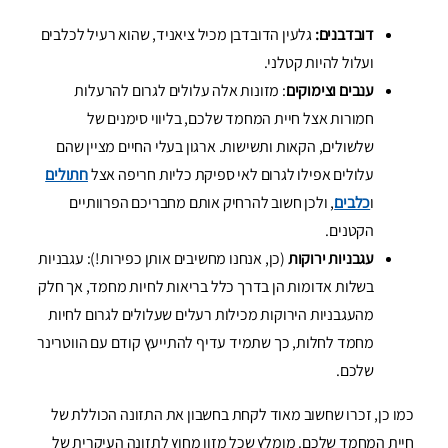
דובדבנים:
גלעין הדובדבן מכיל ציאניד, שהוא רעיל לכלבים
ועלול להיות קטלני.
ענבים וצימוקים
: מזונות אלה עלולים לגרום להרעלות
חמורות אצל חיית המחמד שלכם, בליווי סימנים של
שלשולים, הקאות ותשישות. ארגון בעלי החיים מציין שהם
עלולים אפילו לגרום לאי ספיקת כליות חריפה אצל
חתולים
ו
כלבים
, ולכן חשוב להרחיק אותם מחבריכם הפרוותיים
הקטנים.
עגבניות ירוקות
(כן, אנחנו מחשיבים אותן כפירות!): עגבניות
בשלות אדומות הן בדרך כלל בריאות לחיות מחמד, אך חלק
מהעגבניות הירוקות מכילות רעלים שעלולים לגרום לחיות
מחמד לחלות, כך שתמיד עדיף להתייעץ קודם עם הווטרינר
שלכם.
כמו כן, זכרו שחשוב מאוד לקחת בחשבון את התזונה הכוללת של
חיית המחמד שלכם. מומלץ שכל מזון מחוץ לתזונה העיקרית של