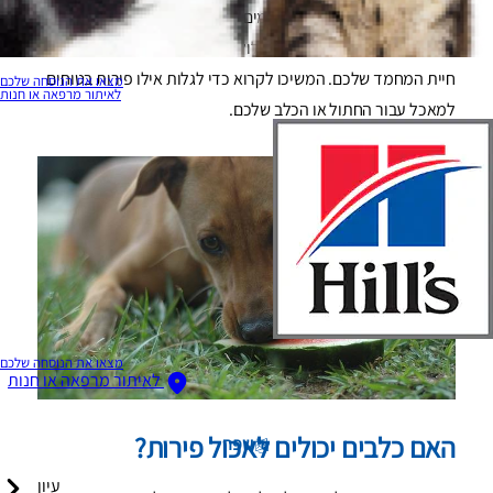
הפרוותי שלכם בפינוקים הטעימים האלה, תשמחו לדעת שיש מגוון
רחב של פירות שאתם יכולים לכלול בבטחה בשגרת החטיפים של
חיית המחמד שלכם. המשיכו לקרוא כדי לגלות אילו פירות בטוחים
מצאו את הנוסחה שלכם
לאיתור מרפאה או חנות
למאכל עבור החתול או הכלב שלכם.
מצאו את הנוסחה שלכם
לאיתור מרפאה או חנות
האם כלבים יכולים לאכול פירות?
שפה
עיון