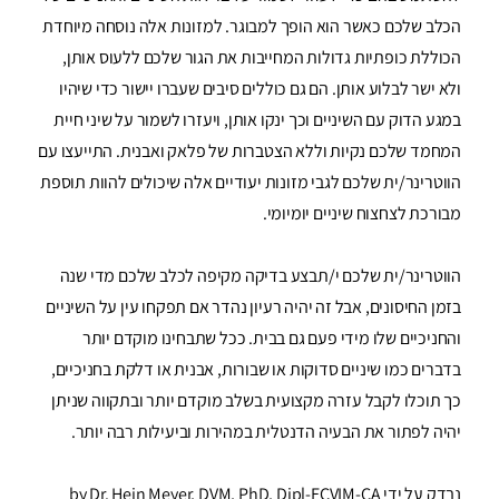
הכלב שלכם כאשר הוא הופך למבוגר. למזונות אלה נוסחה מיוחדת
הכוללת כופתיות גדולות המחייבות את הגור שלכם ללעוס אותן,
ולא ישר לבלוע אותן. הם גם כוללים סיבים שעברו יישור כדי שיהיו
במגע הדוק עם השיניים וכך ינקו אותן, ויעזרו לשמור על שיני חיית
המחמד שלכם נקיות וללא הצטברות של פלאק ואבנית. התייעצו עם
הווטרינר/ית שלכם לגבי מזונות יעודיים אלה שיכולים להוות תוספת
מבורכת לצחצוח שיניים יומיומי.
הווטרינר/ית שלכם י/תבצע בדיקה מקיפה לכלב שלכם מדי שנה
בזמן החיסונים, אבל זה יהיה רעיון נהדר אם תפקחו עין על השיניים
והחניכיים שלו מידי פעם גם בבית. ככל שתבחינו מוקדם יותר
בדברים כמו שיניים סדוקות או שבורות, אבנית או דלקת בחניכיים,
כך תוכלו לקבל עזרה מקצועית בשלב מוקדם יותר ובתקווה שניתן
יהיה לפתור את הבעיה הדנטלית במהירות וביעילות רבה יותר.
נבדק על ידי by Dr. Hein Meyer, DVM, PhD, Dipl-ECVIM-CA