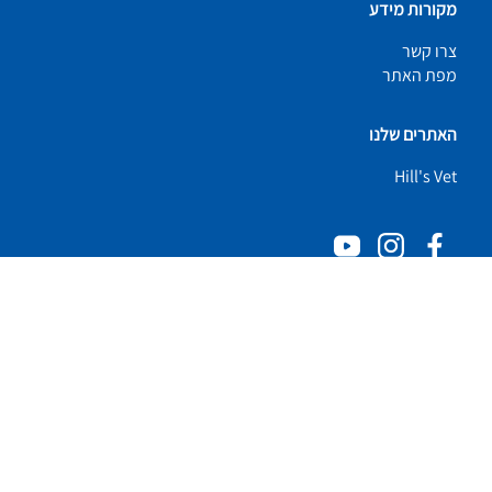
מקורות מידע
צרו קשר
מפת האתר
האתרים שלנו
Hill's Vet
© 2025 Hill's Pet Nutrition, Inc.
כֹּל הַזְכוּיוֹת שְׁמוּרוֹת.
כפי שמשתמשים בו כאן, מציין סטטוס של סימן מסחרי רשום בארה"ב
בלבד; סטטוס הרישום באזורים גיאוגרפיים אחרים עשוי להיות שונה.