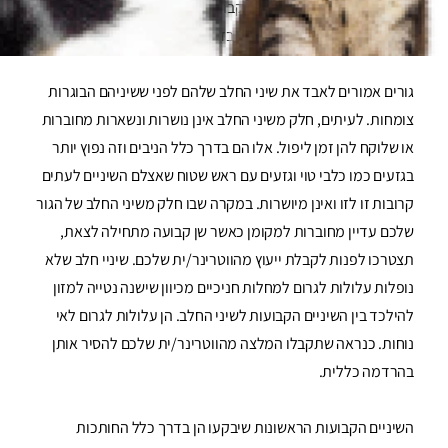
לאחר מכן הן יוחלפו בשיניים הקבועות שלהם. ייתכן שתגלו שיני חלב
על הרצפה בבית, אך רובן יבלעו בזמן שהגור אוכל.
גורים אמורים לאבד את שיני החלב שלהם לפני ששיניהם הבוגרות
צומחות. לעיתים, חלק משיני החלב אינן נושרות ונשארות מחוברות
או שלוקח להן זמן ליפול. אלו הם בדרך כלל הניבים וזה נפוץ יותר
בגזעים כמו כלבי טוי וגזעים עם ראש שטוח שאצלם השיניים לעתים
קרובות זו לזו ואינן מיושרות. במקרה שבו חלק משיני החלב של הגור
שלכם עדיין מחוברות למקומן כאשר שן קבועה מתחילה לצאת,
תצטרכו לפנות לקבלת ייעוץ מהווטרינר/ית שלכם. שיניי חלב שלא
נופלות עלולות לגרום למחלות חניכיים מכיוון שישנה נטייה למזון
להילכד בין השיניים הקבועות לשיני החלב. הן עלולות לגרום לאי
נוחות. כנראה שתקבלו המלצה מהווטרינר/ית שלכם להסיר אותן
בהרדמה כללית.
השיניים הקבועות הראשונות שיבקעו הן בדרך כלל החותכות