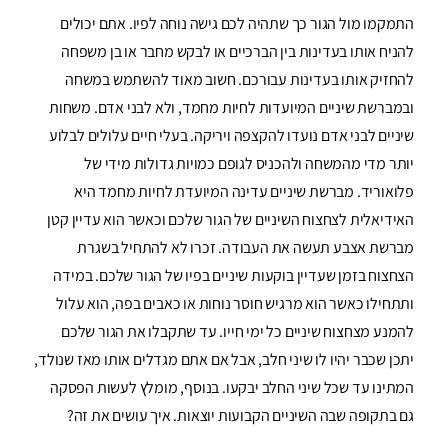
התמקמו מול הגור כך שתהיה לכם גישה נוחה לפיו. אתם יכולים
להניח אותו בעדינות בין הברכיים או לבקש מחבר או בן משפחה
להחזיק אותו בעדינות עבורכם. חשוב מאוד להשתמש במשחה
ובמברשת שיניים המיועדות לחיות מחמד, ולא לבני אדם. משחות
שיניים לבני אדם נועדו להקצפה ויריקה. בעלי חיים עלולים לבלוע
יותר מדי מהמשחה ולהכניס לגופם כמויות גדולות מידי של
פלואוריד. מברשת שיניים עדינה המיועדת לחיות מחמד היא
האידיאלית לצחצוח השיניים של הגור שלכם וכאשר הוא עדיין קטן
מברשת אצבע תעשה את העבודה. זכרו לא להתחיל בשגרת
הצחצוח בזמן שעדיין בוקעות שיניים בפיו של הגור שלכם. במידה
ותתחילו כאשר הוא מרגיש חוסר נוחות או כאבים בפה, הוא עלול
להמנע מצחצוח שיניים כל ימי חייו. עד שתקבלו את הגור שלכם
יתכן שכבר יהיו לו שיני חלב, אבל אם אתם מגדלים אותו מאז שנולד,
המתינו עד שכל שיני החלב יבקעו. בנוסף, מומלץ לעשות הפסקה
גם בתקופה שבה השיניים הקבועות יוצאות. איך עושים את זה?