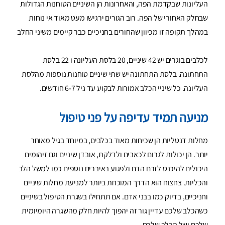
העליונות שבקדמת הפה, והאחרונות הן השיניים הטוחנות הגדולות
שבחלק האחורי של הפה. רוב הגורים ירגישו מעט מאוד אי נוחות
במהלך תקופה זו מכיוון שהחורים בחניכיים כבר קיימים משיני החלב
לכלבים בוגרים יש 42 שיניים, 20 בלסת העליונה ו 22 בלסת
התחתונה. בלסת התחתונה יש שתי שיניים טוחנות נוספות מהלסת
העליונה. כל שיניי הכלב אמורות לבקוע עד גיל 6-7 חודשים.
מניעה תמיד עדיפה על פני טיפול
מחלות דנטליות הן שכיחות מאוד בכלבים, במיוחד בגיל מאוחר
יותר. הן יכולות לגרום לכאבים ולדלקת, אובדן שיניים וגם זיהומים
היכולים להיכנס לזרם הדם ולפגוע באיברים נוספים כמו למשל הלב
והכליות. צחצוח הוא הדרך המוכחת ביותר למניעת מחלות שיניים
וחניכיים, בדיוק כמו בבני אדם. אם תתחילו בשגרת הטיפול בשיניים
כשהכלב שלכם עדיין גור זה יהפוך להיות חלק מהשגרה היומיומית
שלכם ושל הכלב שלכם.