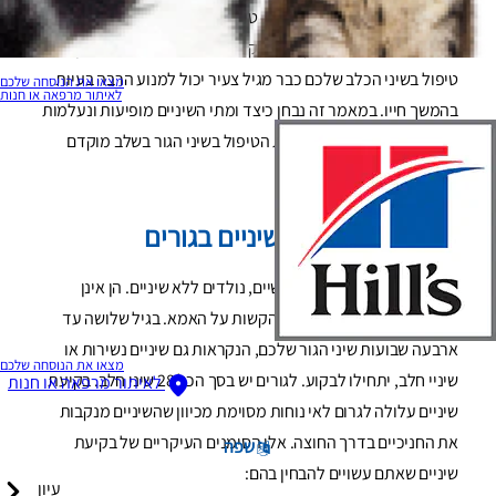
חשבתם עליו עבור הגור החדש - טיפולי שיניים. לעתים קרובות אנו
חושבים שבעיות שיניים קיימות רק בכלבים מבוגרים, מה שנכון, אבל
טיפול בשיני הכלב שלכם כבר מגיל צעיר יכול למנוע הרבה בעיות
מצאו את הנוסחה שלכם
לאיתור מרפאה או חנות
בהמשך חייו. במאמר זה נבחן כיצד ומתי השיניים מופיעות ונעלמות
וכיצד ניתן להכניס לשגרה את הטיפול בשיני הגור בשלב מוקדם
בחייו.
שלבי התפתחות השיניים בגורים
גורים, ממש כמו תינוקות אנושיים, נולדים ללא שיניים. הן אינן
נחוצות ליניקת חלב ויכולות להקשות על האמא. בגיל שלושה עד
ארבעה שבועות שיני הגור שלכם, הנקראות גם שיניים נשירות או
מצאו את הנוסחה שלכם
שיניי חלב, יתחילו לבקוע. לגורים יש בסך הכל 28 שיני חלב. בקיעת
לאיתור מרפאה או חנות
שיניים עלולה לגרום לאי נוחות מסוימת מכיוון שהשיניים מנקבות
את החניכיים בדרך החוצה. אלו הסימנים העיקריים של בקיעת
שפה
שיניים שאתם עשויים להבחין בהם:
עיון