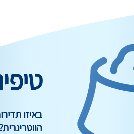
טיפי
באיזו תדיר
הווטרינרית?