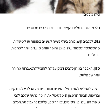
ישנם כמה גורמים שיכולים לתרום לבעיות בריאות השן אצל כלבים.
ואלו כוללים:
גיל:
מחלות דנטליות הן שכיחות יותר בכלבים מבוגרים
גזע:
לכלבים קטנים הם בעלי נטייה לשיניים צפופות או לא ישרות
מה שמקשה לשמור על ניקיונן, והופך אותם מועדים יותר למחלות
דנטליות.
מזון:
האכלה במזון כלבים דביק עלולה להוביל להצטברות מהירה
יותר של פלאק.
זה קל להפליא לשמור על השיניים והחניכיים של הכלב שלכם נקיות
ובריאות. הצעד הראשון הוא לשאול את הווטרינר/ית שלכם לגבי
טיפול מונע לניקוי השיניים. לאחר מכן, עליכם להאכיל את הכלב