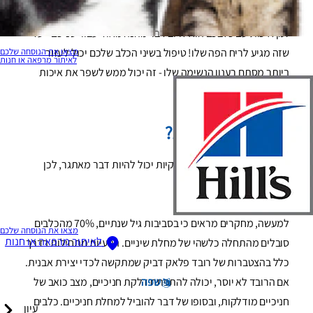
מורסה בשן קרנסיאלית
זמן איכות עם כלבכם הוא לרוב דבר מהנה מאוד עבור שניכם - עד
מצאו את הנוסחה שלכם
שזה מגיע לריח הפה שלו! טיפול בשיני הכלב שלכם יכול לעזור
לאיתור מרפאה או חנות
ביותר מסתם רענון הנשימה שלו - זה יכול ממש לשפר את איכות
החיים שלו.
מהי מחלה דנטלית?
לשמור על שיני הכלב שלכם נקיות יכול להיות דבר מאתגר, לכן
בעיות שיניים הן שכיחות.
למעשה, מחקרים מראים כי בסביבות גיל שנתיים, 70% מהכלבים
מצאו את הנוסחה שלכם
לאיתור מרפאה או חנות
סובלים מהתחלה כלשהי של מחלת שיניים. הבעיות מתחילות בדרך
כלל בהצטברות של רובד פלאק דביק שמתקשה לכדי יצירת אבנית.
שפה
אם הרובד לא יוסר, יכולה להתפתח דלקת חניכיים, מצב כואב של
חניכיים מודלקות, ובסופו של דבר להוביל למחלת חניכיים. כלבים
עיון