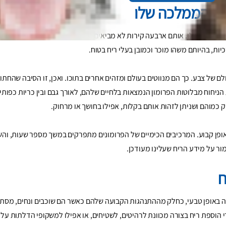
וא הממלכה שלו
הממלכה שלו. אותם ארבעה קירות לא מביאים רק בטחון פיזי, ומציעים הגנה ומח
ת, בהיותם משהו מוכר וכמובן בעלי ריח בטוח.
לם של צבע. כך הם מנווטים בעולם ומזהים אחרים בתוכו. ואכן, זו הסיבה שהחתול
 הניחוח מבלוטות הפרומון הנמצאות בלחיים שלהם, לאורך גבם ובין כריות כפותי
 כמוהם ושניתן לזהות אותם בקלות, אפילו בחושך או מרחוק.
אופן קבוע. המרכיבים הכימיים של הפרומונים מתפרקים במשך מספר שעות, והשינ
ור על מידע הריח שעלינו מעודכן.
ח
רה באופן טבעי, כחלק מההתנהגות הקבועה שלהם כאשר הם שוכבים ונחים, מסתו
הוספת ריח בצורה מכוונת לרהיטים, לשטיחים, או אפילו למשקופי הדלתות על ידי