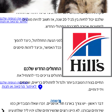
חתלתולים הם שובבים ומשעשעים מאוד, אבל כדאי לשקול (ולא
בקלות ראש) אם מתאים לכם להיות בעלים של חתולים. החתול
מצאו את הנוסחה שלכם
שלכם יכול לחיות בין 15 ל-20 שנה, אז חשוב להיות מוכנים
לאיתור מרפאה או חנות
למחויבות ארוכה לחברכם החתולי החדש.
במאמר זה נבחן מה תצטרכו לפני הגעת החתלתול, כיצד להפוך
את הימים הראשונים לרגועים ככל האפשר, וכיצד לזהות סימנים
של חתלתול חולה.
הצרכים הבסיסיים של גור החתולים החדש שלכם
יש כמה דברים בסיסיים שגורי חתולים צריכים כדי להתחיל את
החיים בצורה הטובה ביותר ולגדול לחתולים בריאים, שמחים
מצאו את הנוסחה שלכם
לאיתור מרפאה או חנות
וידידותיים.
שפה
דבר ראשון - יש צורך בארגז חול או שניים. זכרו שאלו הם בדיוק כמו
שירותים עבורנו. לא היינו רוצים שהשירותים שלנו יהיו ליד שולחן
עיון