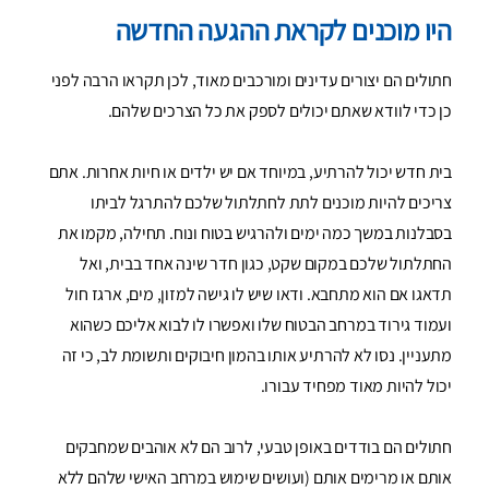
היו מוכנים לקראת ההגעה החדשה
חתולים הם יצורים עדינים ומורכבים מאוד, לכן תקראו הרבה לפני
כן כדי לוודא שאתם יכולים לספק את כל הצרכים שלהם.
בית חדש יכול להרתיע, במיוחד אם יש ילדים או חיות אחרות. אתם
צריכים להיות מוכנים לתת לחתלתול שלכם להתרגל לביתו
בסבלנות במשך כמה ימים ולהרגיש בטוח ונוח. תחילה, מקמו את
החתלתול שלכם במקום שקט, כגון חדר שינה אחד בבית, ואל
תדאגו אם הוא מתחבא. ודאו שיש לו גישה למזון, מים, ארגז חול
ועמוד גירוד במרחב הבטוח שלו ואפשרו לו לבוא אליכם כשהוא
מתעניין. נסו לא להרתיע אותו בהמון חיבוקים ותשומת לב, כי זה
יכול להיות מאוד מפחיד עבורו.
חתולים הם בודדים באופן טבעי, לרוב הם לא אוהבים שמחבקים
אותם או מרימים אותם (ועושים שימוש במרחב האישי שלהם ללא