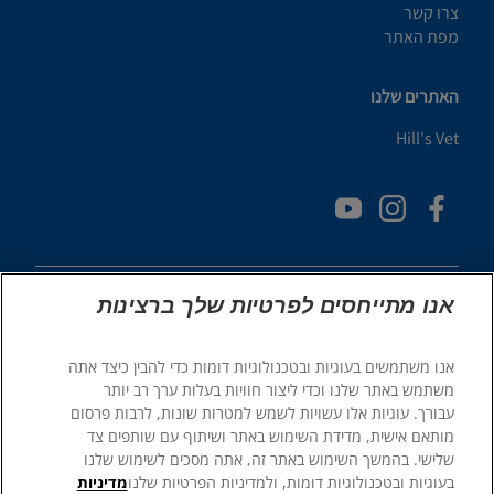
צרו קשר
מפת האתר
האתרים שלנו
Hill's Vet
אנו מתייחסים לפרטיות שלך ברצינות
אנו משתמשים בעוגיות ובטכנולוגיות דומות כדי להבין כיצד אתה
© 2025 Hill's Pet Nutrition, Inc.
משתמש באתר שלנו וכדי ליצור חוויות בעלות ערך רב יותר
כֹּל הַזְכוּיוֹת שְׁמוּרוֹת.
עבורך. עוגיות אלו עשויות לשמש למטרות שונות, לרבות פרסום
מותאם אישית, מדידת השימוש באתר ושיתוף עם שותפים צד
כפי שמשתמשים בו כאן, מציין סטטוס של סימן מסחרי רשום בארה"ב
בלבד; סטטוס הרישום באזורים גיאוגרפיים אחרים עשוי להיות שונה.
שלישי. בהמשך השימוש באתר זה, אתה מסכים לשימוש שלנו
השימוש שלך באתר זה כפוף לתנאים שלנו.
בעוגיות ובטכנולוגיות דומות, ולמדיניות הפרטיות שלנו
מדיניות