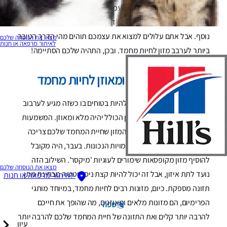
אוכל יבש, עשוי להיות קצת משעמם עבור חיות המחמד שלהם,
ושהוספת מזון רטוב מרגישה כמו דרך מצוינת להוסיף טעם ומגוון
נוסף. אבל אתם עלולים למצוא את עצמכם תוהים מהי הדרך הטובה
מצאו את הנוסחה שלכם
לאיתור מרפאה או חנות
ביותר לערבב מזון לחיות מחמד. ובכן, התהיה שלכם הסתיימה!
האכלה במזון מלא ומאוזן לחיות מחמד
הדבר העיקרי שאתם צריכים להיות בטוחים בו כשזה מגיע לערבוב
מזון לחיות מחמד הוא שהמזון הכולל יהיה מלא ומאוזן. המשמעות
היא שהוא יספק את כל אבות המזון שחיית המחמד שלכם צריכה
בהתאם לגיל ולאורח חייה, בכמויות הנכונות. בעבר, היה מקובל
להוסיף מזון מקופסאות שימורים לעוגיות 'מיקסר'. השילוב הזה
מצאו את הנוסחה שלכם
נועד לתת איזון, אבל זה יכול להיות קצת ניסוי וטעיה מבחינת מתן
לאיתור מרפאה או חנות
תזונה מספקת. כיום, מזונות רבים לחיות מחמד, במיוחד מותגי
הפרימיום, הם מזונות מלאים ומאוזנים, מה שהופך את חייכם
שפה
להרבה יותר קלים ואת התזונה של חיית המחמד שלכם להרבה יותר
עיון