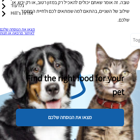
טובה. זה אומר שאתם יכולים להאכיל רק במזון רטוב, או רק יבש, או
גלו עוד
שילוב של השניים, בהתאם למה שמתאים לכם ולחיית המחמד
אודות Hill's
שלכם.
מצאו את הנוסחה שלכם
לאיתור מרפאה או חנות
Tog
Find the right food for your
pet
מצאו את הנוסחה שלכם