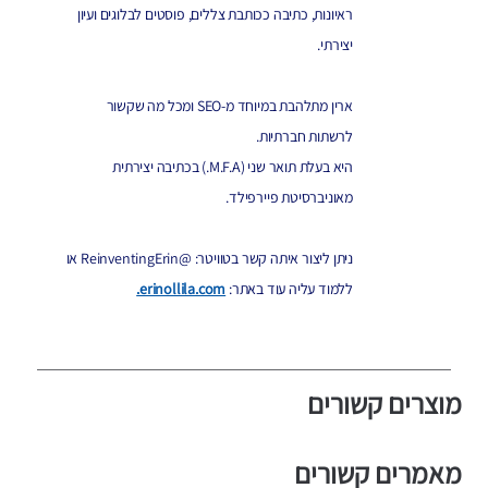
ראיונות, כתיבה ככותבת צללים, פוסטים לבלוגים ועיון
יצירתי.
ארין מתלהבת במיוחד מ-SEO ומכל מה שקשור
לרשתות חברתיות.
היא בעלת תואר שני (M.F.A.) בכתיבה יצירתית
מאוניברסיטת פיירפילד.
ניתן ליצור איתה קשר בטוויטר: @ReinventingErin או
ללמוד עליה עוד באתר:
erinollila.com.
מוצרים קשורים
מאמרים קשורים