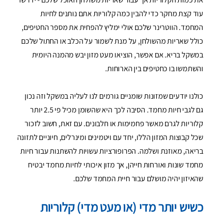
עוד קצת מחקר כדי להבין כמה קלוריות אתם נותנים לחיות
המחמד. הווטרינר שלכם אולי ימליץ ​​להפחית את מספר החטיפים,
כולל שאריות מהשולחן, על מנת לשמור על הכלב או החתול שלכם
במשקל בריא. אם אפשר, הוציאו מעט מזון יבש מהמנה היומית
והשתמשו בו כחטיפים בין הארוחות.
כולנו יודעים שמזונות שומניים גורמים לנו לעליה במשקל וזה נכון
גם לגבי חיות מחמד. הסיבה לכך היא שהשומן מכיל פי 2.5 יותר
קלוריות לגרם מאשר פחמימות או חלבונים. עם זאת, חשוב לזכור
שכל קבוצות המזון הללו, יחד עם ויטמינים ומינרלים, חיוניים לתזונה
בריאה, מאוזנת ושלמה. הפרופורציות עשויות להשתנות עבור חיות
מחמד שונות ואורחות חייהן, אך מזון איכותי לחיות מחמד יבטיח
שהאיזון יהיה מושלם עבור חיית המחמד שלכם.
כשיש יותר מדי (או מעט מדי) קלוריות