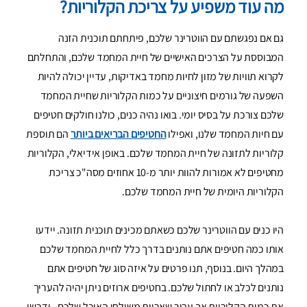
מה עוד משפיע על צריכת הקלוריות?
גם אם נפגשתם עם הווטרינר שלכם, פיתחתם תוכנית הזנה
המבוססת על הצרכים האישיים של חיית המחמד שלכם, והתחלתם
לקרוא תוויות של מזון לחיות מחמד באדיקות, עדיין יכולה להיות
השפעה של גורמים חיצוניים על כמות הקלוריות שחיית המחמד
שלכם צורכת על בסיס יומי. בואו נהיה כנים, כולנו חולקים חטיפים
עם חיות המחמד שלנו, ואפילו
החטיפים הבריאים ביותר
הם תוספת
קלוריות לתזונה של חיית המחמד שלכם. באופן אידיאלי, הקלוריות
מחטיפים לא אמורות להוות יותר מ-10 אחוזים מסה"כ צריכת
הקלוריות היומית של חיית המחמד שלכם.
היו כנים עם הווטרינר שלכם כשאתם מכינים תוכנית תזונה. יידעו
אותו כמה חטיפים אתם נותנים בדרך כלל לחיית המחמד שלכם
במהלך היום. בנוסף, תנו פרטים על איזה סוג של חטיפים אתם
נותנים לכלב או לחתול שלכם. בחטיפים ארוזים ניתן יהיה להעריך
את כמות הקלוריות אך עבור שאריות משולחן האוכל שלכם - ידרשו