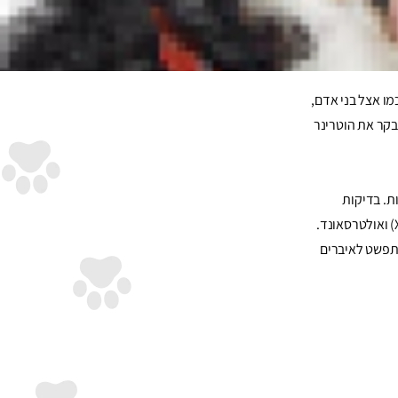
ו אצל בני אדם,
בקר את הוטרינר
ת. בדיקות
ראשוניות כוללות לרוב בדיקות דם ושתן, הערכה מיקרוסקופית של תאים או דגימות מכל גידול, ומחקרי הדמיה כגון רנטגן (X-rays) ואולטרסאונד.
התפשט לאיברים