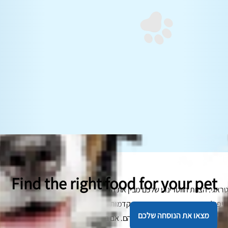
Find the right food for your pet
ראגי. הצוות הווטרינרי שלכם מבין את הרגשות הללו, כמו גם את החששות שלכ
יפול. החדשות הטובות הן שההתקדמות באונקולוגיה הווטרינרית תורמת לעליית 
מצאו את הנוסחה שלכם
, ומשפרת את איכות ותוחלת חייהם. אם בן המשפחה הפרוותי שלכם אובחן כחו