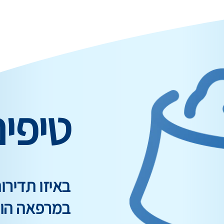
טיפי
באיזו תדיר
במרפאה הוו