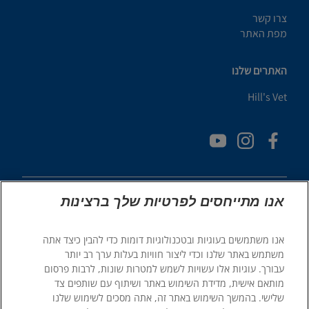
צרו קשר
מפת האתר
האתרים שלנו
Hill's Vet
אנו מתייחסים לפרטיות שלך ברצינות
אנו משתמשים בעוגיות ובטכנולוגיות דומות כדי להבין כיצד אתה
© 2025 Hill's Pet Nutrition, Inc.
משתמש באתר שלנו וכדי ליצור חוויות בעלות ערך רב יותר
כֹּל הַזְכוּיוֹת שְׁמוּרוֹת.
עבורך. עוגיות אלו עשויות לשמש למטרות שונות, לרבות פרסום
מותאם אישית, מדידת השימוש באתר ושיתוף עם שותפים צד
כפי שמשתמשים בו כאן, מציין סטטוס של סימן מסחרי רשום בארה"ב
בלבד; סטטוס הרישום באזורים גיאוגרפיים אחרים עשוי להיות שונה.
שלישי. בהמשך השימוש באתר זה, אתה מסכים לשימוש שלנו
השימוש שלך באתר זה כפוף לתנאים שלנו.