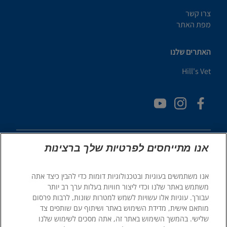
צרו קשר
מפת האתר
האתרים שלנו
Hill's Vet
אנו מתייחסים לפרטיות שלך ברצינות
אנו משתמשים בעוגיות ובטכנולוגיות דומות כדי להבין כיצד אתה
© 2025 Hill's Pet Nutrition, Inc.
משתמש באתר שלנו וכדי ליצור חוויות בעלות ערך רב יותר
כֹּל הַזְכוּיוֹת שְׁמוּרוֹת.
עבורך. עוגיות אלו עשויות לשמש למטרות שונות, לרבות פרסום
מותאם אישית, מדידת השימוש באתר ושיתוף עם שותפים צד
כפי שמשתמשים בו כאן, מציין סטטוס של סימן מסחרי רשום בארה"ב
בלבד; סטטוס הרישום באזורים גיאוגרפיים אחרים עשוי להיות שונה.
שלישי. בהמשך השימוש באתר זה, אתה מסכים לשימוש שלנו
השימוש שלך באתר זה כפוף לתנאים שלנו.