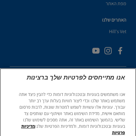
מפת האתר
האתרים שלנו
Hill's Vet
אנו מתייחסים לפרטיות שלך ברצינות
אנו משתמשים בעוגיות ובטכנולוגיות דומות כדי להבין כיצד אתה
© 2025 Hill's Pet Nutrition, Inc.
משתמש באתר שלנו וכדי ליצור חוויות בעלות ערך רב יותר
כֹּל הַזְכוּיוֹת שְׁמוּרוֹת.
עבורך. עוגיות אלו עשויות לשמש למטרות שונות, לרבות פרסום
מותאם אישית, מדידת השימוש באתר ושיתוף עם שותפים צד
כפי שמשתמשים בו כאן, מציין סטטוס של סימן מסחרי רשום בארה"ב
בלבד; סטטוס הרישום באזורים גיאוגרפיים אחרים עשוי להיות שונה.
שלישי. בהמשך השימוש באתר זה, אתה מסכים לשימוש שלנו
השימוש שלך באתר זה כפוף לתנאים שלנו.
בעוגיות ובטכנולוגיות דומות, ולמדיניות הפרטיות שלנו
מדיניות
פרטיות
תנאי שימוש והתניות
במה משפטית