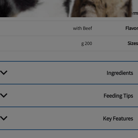
canned
Food Form
with Beef
Flavor
200 g
Sizes
Ingredients
Feeding Tips
Key Features