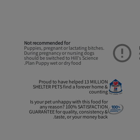
Not recommended for
Puppies, pregnant or lactating bitches.
During pregnancy or nursing dogs
should be switched to Hill's Science
Plan Puppy wet or dry food.
Proud to have helped 13 MILLION
SHELTER PETS find a forever home &
counting
Is your pet unhappy with this food for
any reason? 100% SATISFACTION
GUARANTEE for quality, consistency &
taste, or your money back.