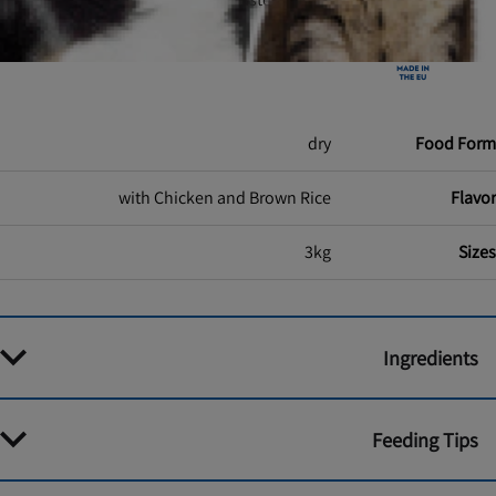
back.
Made in the EU
dry
Food Form
with Chicken and Brown Rice
Flavor
3kg
Sizes
Ingredients
Feeding Tips