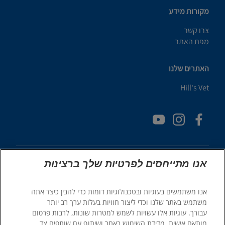
מקורות מידע
צרו קשר
מפת האתר
האתרים שלנו
Hill's Vet
אנו מתייחסים לפרטיות שלך ברצינות
אנו משתמשים בעוגיות ובטכנולוגיות דומות כדי להבין כיצד אתה
© 2025 Hill's Pet Nutrition, Inc.
משתמש באתר שלנו וכדי ליצור חוויות בעלות ערך רב יותר
כֹּל הַזְכוּיוֹת שְׁמוּרוֹת.
עבורך. עוגיות אלו עשויות לשמש למטרות שונות, לרבות פרסום
מותאם אישית, מדידת השימוש באתר ושיתוף עם שותפים צד
כפי שמשתמשים בו כאן, מציין סטטוס של סימן מסחרי רשום בארה"ב