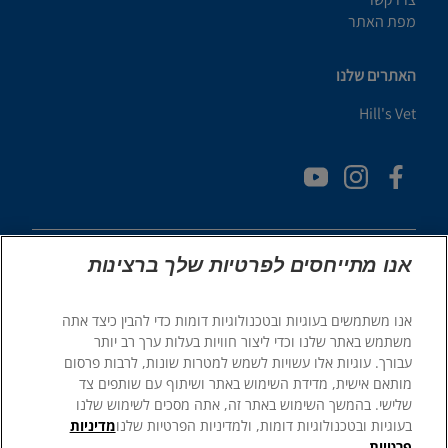
מפת האתר
האתרים שלנו
Hill's Vet
אנו מתייחסים לפרטיות שלך ברצינות
אנו משתמשים בעוגיות ובטכנולוגיות דומות כדי להבין כיצד אתה
© 2025 Hill's Pet Nutrition, Inc.
משתמש באתר שלנו וכדי ליצור חוויות בעלות ערך רב יותר
כֹּל הַזְכוּיוֹת שְׁמוּרוֹת.
עבורך. עוגיות אלו עשויות לשמש למטרות שונות, לרבות פרסום
מותאם אישית, מדידת השימוש באתר ושיתוף עם שותפים צד
כפי שמשתמשים בו כאן, מציין סטטוס של סימן מסחרי רשום בארה"ב
בלבד; סטטוס הרישום באזורים גיאוגרפיים אחרים עשוי להיות שונה.
שלישי. בהמשך השימוש באתר זה, אתה מסכים לשימוש שלנו
השימוש שלך באתר זה כפוף לתנאים שלנו.
בעוגיות ובטכנולוגיות דומות, ולמדיניות הפרטיות שלנו
מדיניות
פרטיות