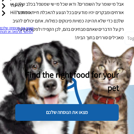
אבל מי שומר על השומרים? ודאו שכל מי שי שמטפל בכלב שלכם או
גלו עוד
אורחים ומבקרים יהיו מודעים בכל הנוגע להאכלת חיית המחמד
אודות Hill's
שלכם כדי שלא תהיינה כמויות פינוקים כפולות. אתם יכולים להגיב
מצאו את הנוסחה שלכם
רק על הדברים שאתם מבחינים בהם, לכן הקפידו לפקוח עין על
לאיתור מרפאה או חנות
מאכילים סוררים בתוך הבית!
Tog
Find the right food for your
pet
מצאו את הנוסחה שלכם