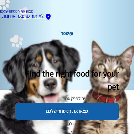
מצאו את הנוסחה שלכם
לאיתור מרפאה או חנות
שפה
Find the right food for your
pet
בעלי חיות מחמד אוהבים לפנק את הכלבים שלהם. כולנו אוהבים
פינוקים ואוכל טוב, אז כמובן שאנחנו רוצים לחלוק את זה עם חיות
מצאו את הנוסחה שלכם
המחמד שלנו. זה תענוג אמיתי לראות אותם נהנים ממשהו שנתנו
להם. הבעיה היא שמה שנראה לנו כמו פינוק קטן יכול להיות שווה
ערך קלורי לצ'יזבורגר כפול לכלב!