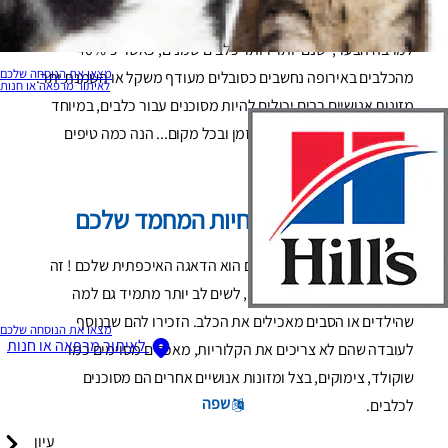
למרבה הצער, ישנם יותר ויותר כלבים שמנים, כאשר כ-40%
מצאו את הנוסחה שלכם
מהכלבים באירופה נחשבים כסובלים מעודף משקל או השמנת יתר.
לאיתור מרפאה או חנות
מזונות אנושיים רבים יכולים להיות מסוכנים עבור כלבים, במיוחד
בחגים כשיש אוכל טעים כל הזמן ובכל מקום... הנה כמה טיפים
שיעזור לכם בתקופת החגים:
היו הורים ערניים לחיות המחמד שלכם
אמצעי המניעה החשוב מכולם הוא הדאגה האיכפתית שלכם ! זה
אומר שתצטרכו להיות ערניים, לשים לב יותר מתמיד גם למה
שהילדים או הסבים מאכילים את הכלב. הזכירו להם שבנוסף
מצאו את הנוסחה שלכם
לאיתור מרפאה או חנות
לעובדה שהם לא צריכים את הקלוריות, מאכלים מסוימים כמו
שוקולד, צימוקים, בצל ומזונות אנושיים אחרים הם מסוכנים
שפה
לכלבים.
עיון