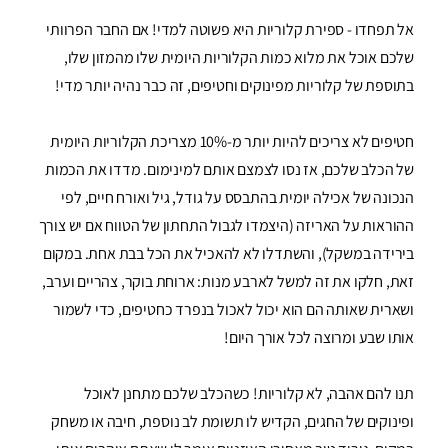
אל תפחדו - ספירת קלוריות היא פשוטה למדי! אם החבר הפרוותי
שלכם אוכל את מלוא כמות הקלוריות היומית שלו מהמזון שלו,
בתוספת של קלוריות מפינוקים וחטיפים, זה כבר נהיה יותר מדי!
חטיפים לא צריכים להיות יותר מ-10% מצריכת הקלוריות היומית
של הכלב שלכם, אז נסו לצמצם אותם למינימום. מדדו את הכמות
הנכונה של אכילה יומית בהתבסס על גודל, גיל ואורח חיים, לפי
ההוראות על האריזה (היצמדו לגבול התחתון של הטווח אם יש צורך
בירידה במשקל), והשתדלו לא להאכיל את הכל בבת אחת. במקום
זאת, חלקו את זה למשל לארבע מנות: ארוחת בוקר, צהריים וערב,
ושארית שאותה הם הוא יכול לאכול בנפרד כחטיפים, כדי לשמור
אותו שבע ומרוצה לכל אורך היום!
תנו להם אהבה, לא קלוריות! כשהכלב שלכם מתחנן לאוכל
ופינוקים של החגים, הקדיש לו תשומת לב נוספת, חיבה או משחק