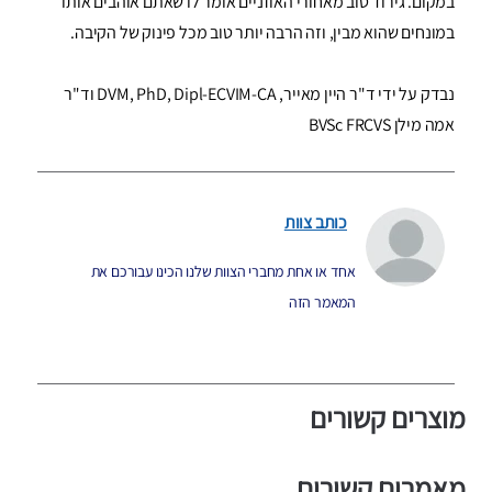
במקום. גירוד טוב מאחורי האוזניים אומר לו שאתם אוהבים אותו
במונחים שהוא מבין, וזה הרבה יותר טוב מכל פינוק של הקיבה.
נבדק על ידי ד"ר היין מאייר, DVM, PhD, Dipl-ECVIM-CA וד"ר
אמה מילן BVSc FRCVS
כותב צוות
אחד או אחת מחברי הצוות שלנו הכינו עבורכם את
המאמר הזה
מוצרים קשורים
מאמרים קשורים