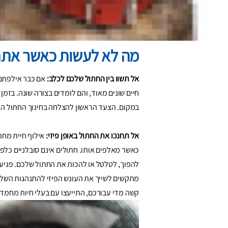
חשוב לדעת מה לעשות ומה לא לעשות בחינוך החת
לתקן את ההתנהגות השלילית שלו. אחרי הכל, חת
מה לא לעשות כאשר אתם
אל תשוו בין החתול שלכם לכלב:
אם כבר אילפתם כ
חיים שונים מאוד, והם לומדים בצורה שונה. בז
במקום. הצעד הראשון להצלחה בחינוך החתול הו
אל תחנכו את החתול באופן פיזי:
אילוף חיית מחמ
כאשר מאלפים אותו. חתולים אינם סובלניים כלפי 
להפוך, לטלטל או להכות את החתול שלכם. פגיעה
מתקשים לשייך את העונש הפיזי להתנהגות השלי
קשה מדי עבורכם, התייעצו עם בעלי חיות מחמד 