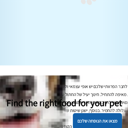
ר הפרוותי שלכם יש אופי עצמאי ולעיתים אף רגעי עצבנות. אמנם כדאי וצרי
ה להתחיל. חינוך יעיל של החתול עשוי להיות כרוך בניסוי וטעייה. בדיוק כמ
Find the right food for your pet
וים עשוי להגיב באופן חיובי לסגנון מסוים של תיקון התנהגות שלילית, חתולים א
עלולה להחמיר. בנוסף, ישנן שיטות שאין לנסות בזמן שמחנכים את החתול.
מצאו את הנוסחה שלכם
יתם זאת קודם, או אם החתולים הקודמים שלכם למדו הכל בעצמם. כדי להתחיל