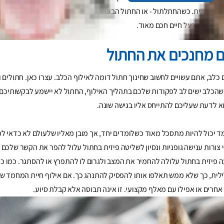
ול בבית. כשהחתלתול - או החתול הבוגר יותר - מבין מהי ההתנהגות הנאותה, 
ולים הם בעל חיים חכם מאוד.
 מחנכים את החתול
לב, אתם עשויים לחשוב שחינוך חתול דומה לאילוף הכלב. עצרו כאן. חתולים ו
מן שהכלב ישים לב לפקודות שלכם בתהליך האילוף, החתול לא יישמע לבקשותיכ
א לדעת שעליכם להתייחס אליו בגישה שונה.
ד יכול להיות מתסכל מאוד כשלומדים יחד, אך מובן מאליו שלעולם לא כדאי לפ
צורות ענישה גופניות ונסיון לשליטה פיזית בחתול עלול להפר את הקשר שלכם א
 פיזית בחתול עלולה להחמיר את המצב ולגרום לו להתפרץ או להסתגר. כמו כן,
לית, כך שלא ממש תאלפו אותו להפסיק להתנהג כך. אם אילוף חיית המחמד של
אחרים או אפילו עם מאלף מקצועי. זו אינה תבוסה אלא קבלת סיוע.