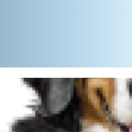
ך לדעת איך
ו שבני האדם
חרים עשויים
 ברגל ימין,