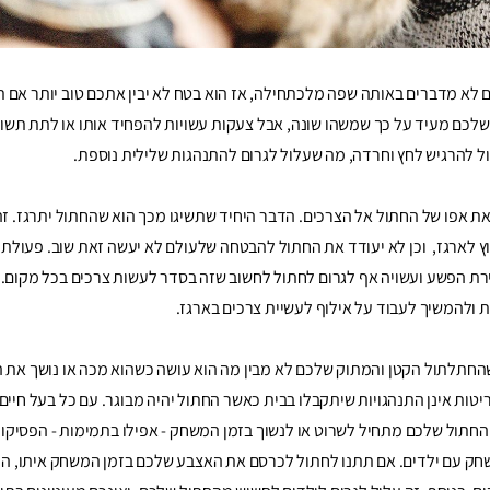
לא מדברים באותה שפה מלכתחילה, אז הוא בטח לא יבין אתכם טוב יותר אם תצ
שלכם מעיד על כך שמשהו שונה, אבל צעקות עשויות להפחיד אותו או לתת תשו
ול להרגיש לחץ וחרדה, מה שעלול לגרום להתנהגות שלילית נוספת.
ת אפו של החתול אל הצרכים. הדבר היחיד שתשיגו מכך הוא שהחתול יתרגז. זה
 לארגז, וכן לא יעודד את החתול להבטחה שלעולם לא יעשה זאת שוב. פעולת ק
רת הפשע ועשויה אף לגרום לחתול לחשוב שזה בסדר לעשות צרכים בכל מקום.
ת ולהמשיך לעבוד על אילוף לעשיית צרכים בארגז.
החתלתול הקטן והמתוק שלכם לא מבין מה הוא עושה כשהוא מכה או נושך את
טות אינן התנהגויות שיתקבלו בבית כאשר החתול יהיה מבוגר. עם כל בעל חיים
החתול שלכם מתחיל לשרוט או לנשוך בזמן המשחק - אפילו בתמימות - הפסיקו
 משחק עם ילדים. אם תתנו לחתול לכרסם את האצבע שלכם בזמן המשחק איתו, הו