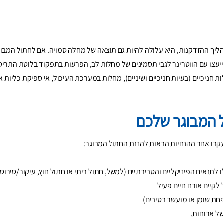
יך ההזדקנות, היא עלולה להיות גם תוצאה של מחלה סמויה. אם לחתול המבוג
תייעצו עם הווטרינר לגבי תסמינים של מחלות לב, הפרעות בתפקוד בלוטת התריס,
ת חניכיים (בעיות חניכיים ושיניים), מחלות במערכת העיכול, אי ספיקת כליות 
 המבוגר שלכם
קבו אחר ההנחיות הבאות להזנת החתול המבוגר:
לתנאים הפיזיקליים והסביבתיים (למשל, חתול ביתי או חתול חוץ, עיקור/סירוס)
לקיים אורח חיים פעיל
פחת שומן או מועשר בסיבים)
של ארוחות.