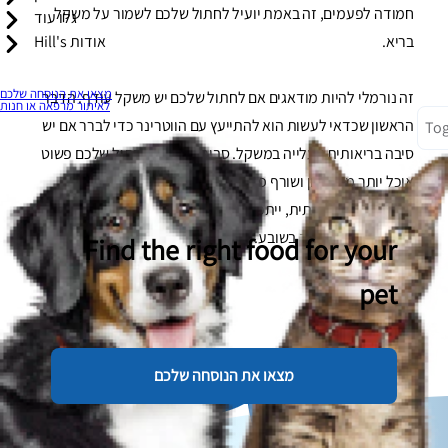
חמודה לפעמים, זה באמת יועיל לחתול שלכם לשמור על משקל
גלו עוד
בריא.
אודות Hill's
מצאו את הנוסחה שלכם
זה נורמלי להיות מודאגים אם לחתול שלכם יש משקל עודף. הדבר
לאיתור מרפאה או חנות
הראשון שכדאי לעשות הוא להתייעץ עם הווטרינר כדי לברר אם יש
Tog
סיבה בריאותית לעלייה במשקל. סביר להניח שהחתול שלכם פשוט
אוכל יותר מדי מזון ושורף פחות מדי קלוריות. אם הבדיקה לא
מראה סיבה בריאותית, ייתכן שהגיע הזמן לשקול לשנות את התזונה
שלהם כדי להתמקד בשובע.
Find the right food for your
pet
מצאו את הנוסחה שלכם