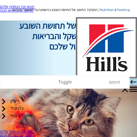
מצאו את הנוסחה שלכם
Nutrition & Feeding
התפקיד החשוב של תחושת השובע כהשפעה על המשקל והבריאות הכללית של החתול שלכם
לאיתור מרפאה או חנות
התפקיד החשוב של תחושת השובע
כהשפעה על המשקל והבריאות
הכללית של החתול שלכם
תזונה והאכלה
קארה מרפי
|
17 בינואר, 2017
Toggle
עיון
גלו עוד
אודות Hill's
מצאו את הנוסחה שלכם
לאיתור מרפאה או חנות