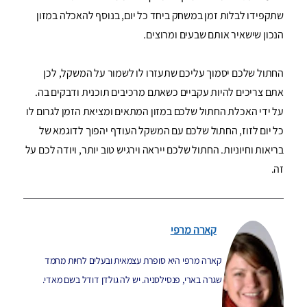
שתקפידו לבלות זמן במשחק ביחד כל יום, בנוסף להאכלה במזון
הנכון שישאיר אותם שבעים ומרוצים.
החתול שלכם יסמוך עליכם שתעזרו לו לשמור על המשקל, לכן
אתם צריכים להיות עקביים כשאתם מרכיבים תוכנית ודבקים בה.
על ידי האכלת החתול שלכם במזון המתאים ומציאת הזמן לגרום לו
כל יום לזוז, החתול שלכם עם המשקל העודף יהפוך לדוגמא של
בריאות וחיוניות. החתול שלכם ייראה וירגיש טוב יותר, ויודה לכם על
זה.
קארה מרפי
קארה מרפי היא סופרת עצמאית ובעלים לחיות מחמד
שגרה בארי, פנסילסניה. יש לה גולדן דודל בשם מאדי.