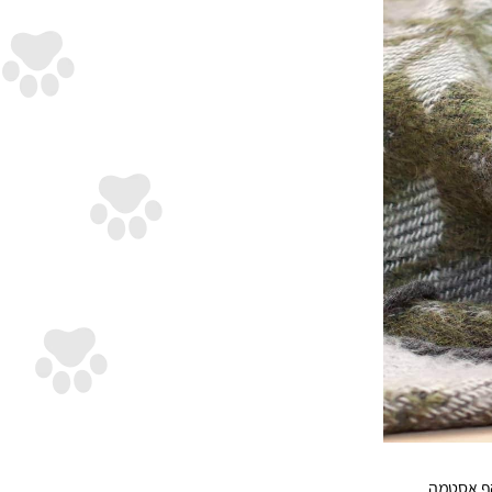
קף אסטמה