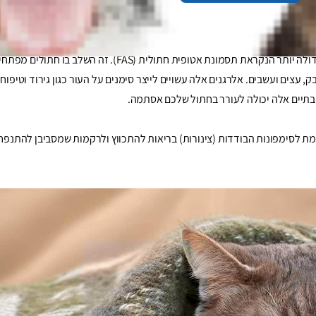
כיום ידוע כי אסתמה בחתולים היא חלק מבעיה גדולה יותר הנקראת תסמונת אטופית חתולית (FAS). זה
 עצים ועשבים. אלרגנים אלה עשויים לייצר סימנים על העור כגון גירוד וטיפוח 
ביבתיים אלה יכולה לעורר בחתול שלכם אסתמה.
רמת לסימפונות הבודדות (צינורות) בריאות להתכווץ ולרקמות שמסביבן להתנפח