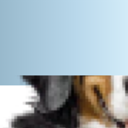
צופים בעת
תכן שלא מדובר רק בכדור שיער. על פי כתב העת לרפואה וכירורגיה של חתולים, אסתמה חתולית משפיעה על כ -1% מהחתולים.