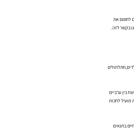
ם לחסום את
ו בקשר לזה.
ם נולדים,חתלתולים
ת בין ערביים
 מועיל לחכות
יים בתנאים