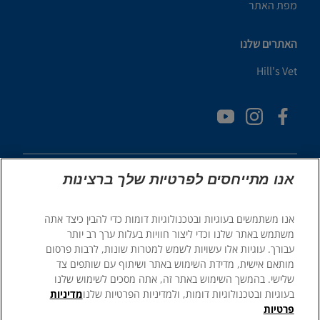
מפת האתר
האתרים שלנו
Hill's Vet
אנו מתייחסים לפרטיות שלך ברצינות
אנו משתמשים בעוגיות ובטכנולוגיות דומות כדי להבין כיצד אתה
© 2025 Hill's Pet Nutrition, Inc.
משתמש באתר שלנו וכדי ליצור חוויות בעלות ערך רב יותר
כֹּל הַזְכוּיוֹת שְׁמוּרוֹת.
עבורך. עוגיות אלו עשויות לשמש למטרות שונות, לרבות פרסום
מותאם אישית, מדידת השימוש באתר ושיתוף עם שותפים צד
כפי שמשתמשים בו כאן, מציין סטטוס של סימן מסחרי רשום בארה"ב
בלבד; סטטוס הרישום באזורים גיאוגרפיים אחרים עשוי להיות שונה.
שלישי. בהמשך השימוש באתר זה, אתה מסכים לשימוש שלנו
השימוש שלך באתר זה כפוף לתנאים שלנו.
בעוגיות ובטכנולוגיות דומות, ולמדיניות הפרטיות שלנו
מדיניות
פרטיות
תנאי שימוש והתניות
במה משפטית