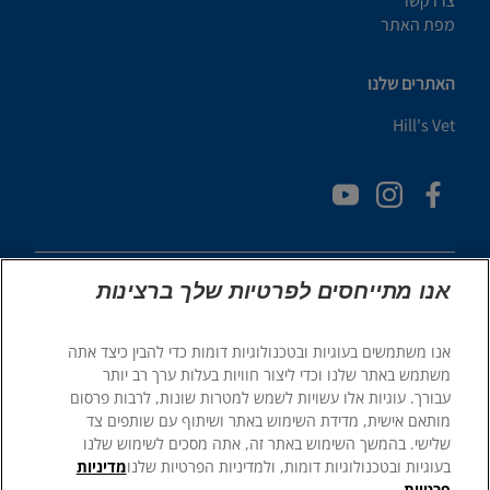
צרו קשר
מפת האתר
האתרים שלנו
Hill's Vet
אנו מתייחסים לפרטיות שלך ברצינות
אנו משתמשים בעוגיות ובטכנולוגיות דומות כדי להבין כיצד אתה
© 2025 Hill's Pet Nutrition, Inc.
משתמש באתר שלנו וכדי ליצור חוויות בעלות ערך רב יותר
כֹּל הַזְכוּיוֹת שְׁמוּרוֹת.
עבורך. עוגיות אלו עשויות לשמש למטרות שונות, לרבות פרסום
מותאם אישית, מדידת השימוש באתר ושיתוף עם שותפים צד
כפי שמשתמשים בו כאן, מציין סטטוס של סימן מסחרי רשום בארה"ב
בלבד; סטטוס הרישום באזורים גיאוגרפיים אחרים עשוי להיות שונה.
שלישי. בהמשך השימוש באתר זה, אתה מסכים לשימוש שלנו
השימוש שלך באתר זה כפוף לתנאים שלנו.
בעוגיות ובטכנולוגיות דומות, ולמדיניות הפרטיות שלנו
מדיניות
פרטיות