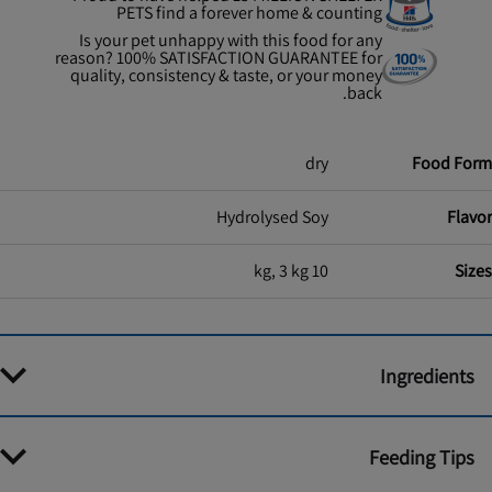
PETS find a forever home & counting
Is your pet unhappy with this food for any
reason? 100% SATISFACTION GUARANTEE for
quality, consistency & taste, or your money
back.
dry
Food Form
Hydrolysed Soy
Flavor
10 kg, 3 kg
Sizes
Ingredients
Feeding Tips