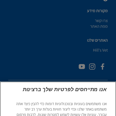
מקורות מידע
צרו קשר
מפת האתר
האתרים שלנו
Hill's Vet
אנו מתייחסים לפרטיות שלך ברצינות
אנו משתמשים בעוגיות ובטכנולוגיות דומות כדי להבין כיצד אתה
© 2025 Hill's Pet Nutrition, Inc.
משתמש באתר שלנו וכדי ליצור חוויות בעלות ערך רב יותר
כֹּל הַזְכוּיוֹת שְׁמוּרוֹת.
עבורך. עוגיות אלו עשויות לשמש למטרות שונות, לרבות פרסום