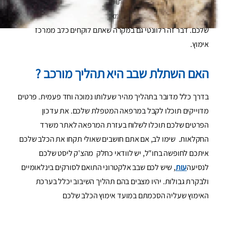
מיקרו-צ'יפ כשאתם לוקחים אותו הביתה בפעם הראשונה, לכן
הקפידו לשנות את פרטי הקשר מאלו של המגדל של הכלב לפרטים
שלכם. דבר זה רלוונטי גם במקרה שאתם לוקחים כלב ממרכז
אימוץ.
האם השתלת שבב היא תהליך מורכב ?
בדרך כלל מדובר בתהליך מהיר שעלותו נמוכה וחד פעמית. פרטים
מדוייקים תוכלו לקבל במרפאה המטפלת שלכם. את עדכון
הפרטים שלכם תוכלו לשלוח בעזרת המרפאה לאתר משרד
החקלאות. שימו לב, אם אתם חושבים שאולי תקחו את הכלב שלכם
איתכם לחופשה בחו"ל, יש לוודאי כחלק מהצ'ק ליסט שלכם
לנסיעה
עות
, שיש לכם שבב אלקטרוני התואם לסורקים בינלאומיים
ולבקרת גבולות. יהיו מצבים בהם תהליך השיבוב יכלל בערכת
האימוץ שעליה הסכמתם במועד אימוץ הכלב שלכם