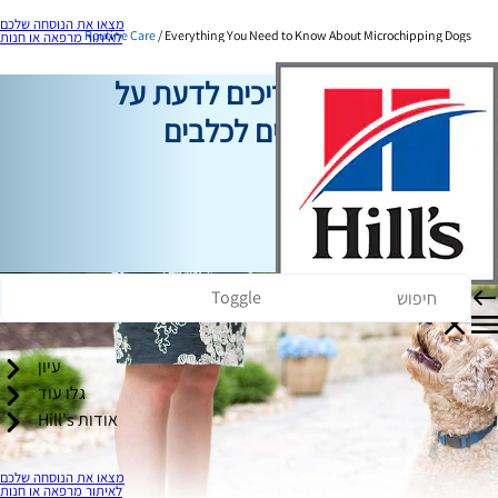
מצאו את הנוסחה שלכם
Routine Care
Everything You Need to Know About Microchipping Dogs
לאיתור מרפאה או חנות
כל מה שאתם צריכים לדעת על
שבבים אלקטרונים לכלבים
Routine Care
כותב צוות
|
16 בינואר, 2026
Toggle
עיון
גלו עוד
אודות Hill's
מצאו את הנוסחה שלכם
לאיתור מרפאה או חנות