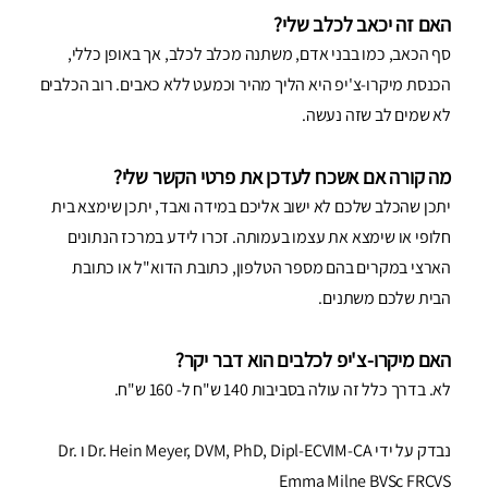
האם זה יכאב לכלב שלי?
סף הכאב, כמו בבני אדם, משתנה מכלב לכלב, אך באופן כללי,
הכנסת מיקרו-צ'יפ היא הליך מהיר וכמעט ללא כאבים. רוב הכלבים
לא שמים לב שזה נעשה.
מה קורה אם אשכח לעדכן את פרטי הקשר שלי?
יתכן שהכלב שלכם לא ישוב אליכם במידה ואבד, יתכן שימצא בית
חלופי או שימצא את עצמו בעמותה. זכרו לידע במרכז הנתונים
הארצי במקרים בהם מספר הטלפון, כתובת הדוא"ל או כתובת
הבית שלכם משתנים.
האם מיקרו-צ'יפ לכלבים הוא דבר יקר?
לא. בדרך כלל זה עולה בסביבות 140 ש"ח ל- 160 ש"ח.
נבדק על ידי Dr. Hein Meyer, DVM, PhD, Dipl-ECVIM-CA ו Dr.
Emma Milne BVSc FRCVS