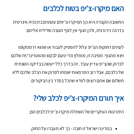
האם מיקרו-צ'יפ בטוח לכלבים
התשובה הקצרה היא כן! המיקרו-צ'יפים עטופים בזכוכית אינרטית
בדרגה כירורגית, ולכן הגוף אין לגוף תגובה שלילית אליהם
לעתים רחוקות הצ'יפ עלול להפסיק לעבוד או שהוא זז ממקומו
ויצא מהגוף. מסיבה זו, מומלץ מדי פעם לבקש מהווטרינר/ית שלכם
לבדוק שהצ'יפ עדיין עובד. זה בדרך כלל ייעשה בבדיקה השנתית
של כלבכם, אבל רוב המרפאות ישמחו לסרוק את הכלב שלכם ללא
תשלום אם אתם רוצים לוודא שהכל בסדר בין הביקורים.
איך תורם המיקרו-צ'יפ לכלב שלי?
היתרונות העיקריים של השתלת מיקרו-צ'יפ לכלבים הם;
במדינה ישראל זו חובה - כך לא תעברו על החוק.