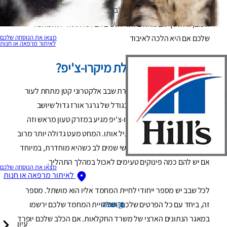
מיקרו-צ'יפ היא פעולה פשוטה לביצוע, בעלות מינימלית, והכי
חשוב, זו הדרך הבטוחה ביותר להשיב הביתה את חיית המחמד
מצאו את הנוסחה שלכם
שלכם אם היא הלכה לאיבוד
לאיתור מרפאה או חנות
מה זה בעצם השתלת מיקרו-צ'יפ?
השתלת מיקרו-צ'יפ היא החדרת שבב אלקטרוני קטן מתחת לעור
של חיית המחמד. הוא בערך בגודל של גרגר אורז גדול שיושב
בעורף שבין השכמות. המיקרו-צ'יפ מגיע במזרק טעון מראש וזה
לוקח כמה שניות בלבד להשתיל אותו. המחט מעט גדולה יותר מרוב
הזריקות, אך רוב הכלבים בקושי שמים לב כשהיא מוחדרת, במיוחד
אם יש להם כמה פינוקים טעימים לאכול במהלך התהליך.
מצאו את הנוסחה שלכם
לאיתור מרפאה או חנות
לכל שבב יש מספר ייחודי לחיית המחמד אליו הוא מושתל. מספר
שפה
זה, ביחד עם כל הפרטים שלכם, ושל חיית המחמד שלכם ירשמו
במאגר הנתונים הארצי של משרד החקלאות. אם הכלב שלכם יופרד
עיון