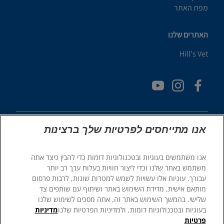
מפת האתר
האתרים שלנו
Hill's Vet
אנו מתייחסים לפרטיות שלך ברצינות
אנו משתמשים בעוגיות ובטכנולוגיות דומות כדי להבין כיצד אתה
© 2025 Hill's Pet Nutrition, Inc.
משתמש באתר שלנו וכדי ליצור חוויות בעלות ערך רב יותר
כֹּל הַזְכוּיוֹת שְׁמוּרוֹת.
עבורך. עוגיות אלו עשויות לשמש למטרות שונות, לרבות פרסום
מותאם אישית, מדידת השימוש באתר ושיתוף עם שותפים צד
כפי שמשתמשים בו כאן, מציין סטטוס של סימן מסחרי רשום בארה"ב
בלבד; סטטוס הרישום באזורים גיאוגרפיים אחרים עשוי להיות שונה.
שלישי. בהמשך השימוש באתר זה, אתה מסכים לשימוש שלנו
השימוש שלך באתר זה כפוף לתנאים שלנו.
בעוגיות ובטכנולוגיות דומות, ולמדיניות הפרטיות שלנו
מדיניות
פרטיות
תנאי שימוש והתניות
במה משפטית