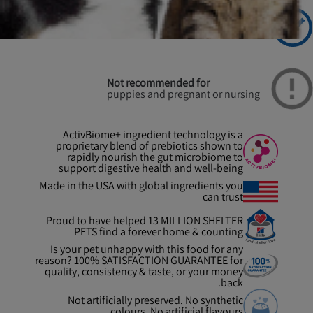
Recommended for
Adult Dogs
Not recommended for
puppies and pregnant or nursing
ActivBiome+ ingredient technology is a
proprietary blend of prebiotics shown to
rapidly nourish the gut microbiome to
support digestive health and well-being
Made in the USA with global ingredients you
can trust
Proud to have helped 13 MILLION SHELTER
PETS find a forever home & counting
Is your pet unhappy with this food for any
reason? 100% SATISFACTION GUARANTEE for
quality, consistency & taste, or your money
back.
Not artificially preserved. No synthetic
colours. No artificial flavours.