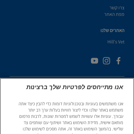
צרו קשר
מפת האתר
האתרים שלנו
Hill's Vet
אנו מתייחסים לפרטיות שלך ברצינות
אנו משתמשים בעוגיות ובטכנולוגיות דומות כדי להבין כיצד אתה
© 2025 Hill's Pet Nutrition, Inc.
משתמש באתר שלנו וכדי ליצור חוויות בעלות ערך רב יותר
כֹּל הַזְכוּיוֹת שְׁמוּרוֹת.
עבורך. עוגיות אלו עשויות לשמש למטרות שונות, לרבות פרסום
מותאם אישית, מדידת השימוש באתר ושיתוף עם שותפים צד
כפי שמשתמשים בו כאן, מציין סטטוס של סימן מסחרי רשום בארה"ב
בלבד; סטטוס הרישום באזורים גיאוגרפיים אחרים עשוי להיות שונה.
שלישי. בהמשך השימוש באתר זה, אתה מסכים לשימוש שלנו
השימוש שלך באתר זה כפוף לתנאים שלנו.