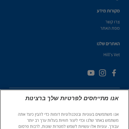
מקורות מידע
צרו קשר
מפת האתר
האתרים שלנו
Hill's Vet
אנו מתייחסים לפרטיות שלך ברצינות
אנו משתמשים בעוגיות ובטכנולוגיות דומות כדי להבין כיצד אתה
© 2025 Hill's Pet Nutrition, Inc.
משתמש באתר שלנו וכדי ליצור חוויות בעלות ערך רב יותר
כֹּל הַזְכוּיוֹת שְׁמוּרוֹת.
עבורך. עוגיות אלו עשויות לשמש למטרות שונות, לרבות פרסום