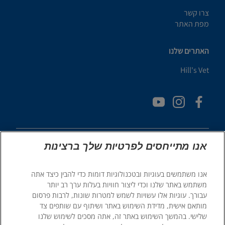
צרו קשר
מפת האתר
האתרים שלנו
Hill's Vet
אנו מתייחסים לפרטיות שלך ברצינות
אנו משתמשים בעוגיות ובטכנולוגיות דומות כדי להבין כיצד אתה
© 2025 Hill's Pet Nutrition, Inc.
משתמש באתר שלנו וכדי ליצור חוויות בעלות ערך רב יותר
כֹּל הַזְכוּיוֹת שְׁמוּרוֹת.
עבורך. עוגיות אלו עשויות לשמש למטרות שונות, לרבות פרסום
מותאם אישית, מדידת השימוש באתר ושיתוף עם שותפים צד
כפי שמשתמשים בו כאן, מציין סטטוס של סימן מסחרי רשום בארה"ב
בלבד; סטטוס הרישום באזורים גיאוגרפיים אחרים עשוי להיות שונה.
שלישי. בהמשך השימוש באתר זה, אתה מסכים לשימוש שלנו
השימוש שלך באתר זה כפוף לתנאים שלנו.