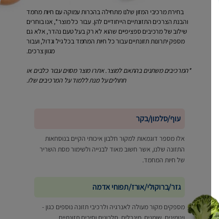
בחירת מרכיבי המזון שלנו מתחילה בהכרות עמוקה עם חיות מחמד
והבנת הצרכים התזונתיים הייחודיים להן. עבור כל מוצר*, אנו בוחרים
שילוב של מרכיבים ספציפיים שהוא לא רק בעל טעם נהדר, אלא גם
מספק יתרונות תזונתיים עבור כל חיות המחמד בכל גיל וגדול, ועבור
מגוון צרכים.
*המרכיבים משתנים בהתאם למוצר. אתרו מוצר מסוים עבור כלבים או
חתולים על מנת ללמוד על המרכיבים שלו.
עוף/סלמון/בקר
אלו מספר דוגמאות למקור חלבון איכותי הקיים בנוסחאות
התזונה שלנו, אשר חשוב מאוד לבנייה ולשימור מסת השריר
של חיות המחמד.
גזר/ברוקולי/אורז/תפוחי אדמה
מספקים מקור מעולה לאנרגיה ולרכיבי תזונה נוספים כגון -
ויטמינים, שומנים, מינרלים, חלבונים וסיבים תזונתיים.