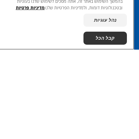
בהמשך השימוש באתר זה, אתה מסכים לשימוש שלנו בעוגיות
מקורות מידע
ובטכנולוגיות דומות, ולמדיניות הפרטיות שלנו
מדיניות פרטיות
צרו קשר
נהל עוגיות
מפת האתר
קבל הכל
האתרים שלנו
Hill's Vet
© 2025 Hill's Pet Nutrition, Inc.
כֹּל הַזְכוּיוֹת שְׁמוּרוֹת.
כפי שמשתמשים בו כאן, מציין סטטוס של סימן מסחרי רשום בארה"ב