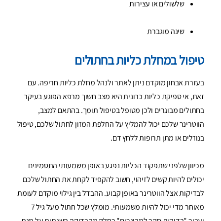
שלשולים או עצירות
שינה מוגברת
טיפול במחלת כליות בחתולים
בעזרת אבחון מוקדם ניתן לאתר ולנהל מחלת כליות חריפה. עם
זאת, אי ספיקת כליות כרונית היא מצב חשוך מרפא הפוגע בעיקר
בחתולים מבוגרים ולכן מטופל בטיפול תומך. בהתאם למצב,
הווטרינר שלכם יכול להמליץ על החלפת המזון לחתול שלכם, טיפול
בנוזלים או מתן תרופות ללחץ דם.
מכיוון שלפני שתפקוד הכליות נפגע באופן משמעותי התסמינים
יכולים להיות קשים לזיהוי, חשוב להקפיד לקחת את החתול שלכם
לבדיקות אצל הווטרינר באופן קבוע. ההבדל בין גילוי מוקדם לעומת
מאוחר מדי יכול להיות משמעותי. מומלץ שכל חתול מעל גיל 7
יעבור "בדיקות סקר למבוגרים" כחלק מהבדיקה השנתית על מנת