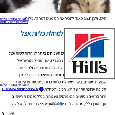
מיותרת שבדם. אם הכליות של החתול שלכם אינן מסוגלות לבצע
את עבודתן כראוי, הדבר יכול להוביל לבעיות משמעותיות ומסכנות
חיים, ולכן חשוב מאוד להכיר את הסימנים למחלת כליות.
מצאו את הנוסחה שלכם
לאיתור מרפאה או חנות
הגורמים השכיחים למחלת כליות אצל
חתולים
מחלת כליות היא אחד הגורמים השכיחים ביותר למחלות קשות אצל
חתולים, במיוחד אצל חתולים מבוגרים. ישנן שתי קטגוריות של
מחלת כליות אצל חתולים: מחלת כליות חריפה ומחלת כליות
כרונית. סימנים למחלת כליות חריפה מופיעים בדרך כלל תוך
שבועות ספורים, בעוד שמחלת כליות כרונית מתפתחת על פני
מצאו את הנוסחה שלכם
לאיתור מרפאה או חנות
תקופה ארוכה יותר של זמן. הסיכון למחלת כליות אצל חתולים גבוה
יותר בגזעים מסוימים כמו פרסים ואנגורות בגלל פגמים תורשתיים,
שפה
אך באופן כללי, מחלת כליות יכולה להופיע אצל כל חתול מכל גזע.
עיון